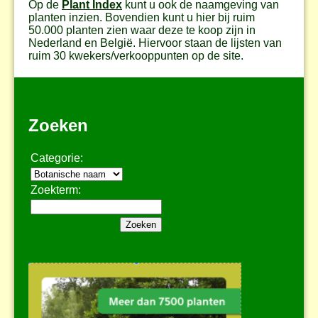
Op de
Plant Index
kunt u ook de naamgeving van
planten inzien. Bovendien kunt u hier bij ruim
50.000 planten zien waar deze te koop zijn in
Nederland en België. Hiervoor staan de lijsten van
ruim 30 kwekers/verkooppunten op de site.
Zoeken
Categorie:
Zoekterm: