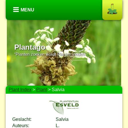
MENU
Plantago
“Planten zoeken wordt Planten vinden”
Plant Index
>
Plant
> Salvia
Geslacht:
Salvia
Auteurs:
L.