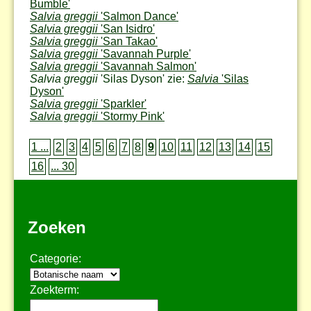
Bumble'
Salvia greggii
'Salmon Dance'
Salvia greggii
'San Isidro'
Salvia greggii
'San Takao'
Salvia greggii
'Savannah Purple'
Salvia greggii
'Savannah Salmon'
Salvia greggii
'Silas Dyson' zie:
Salvia
'Silas
Dyson'
Salvia greggii
'Sparkler'
Salvia greggii
'Stormy Pink'
1 ...
2
3
4
5
6
7
8
9
10
11
12
13
14
15
16
... 30
Zoeken
Categorie:
Zoekterm: