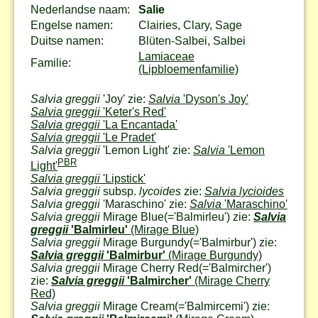
Nederlandse naam:
Salie
Engelse namen:
Clairies, Clary, Sage
Duitse namen:
Blüten-Salbei, Salbei
Lamiaceae
Familie:
(Lipbloemenfamilie)
Salvia greggii
'Joy' zie:
Salvia
'Dyson's Joy'
Salvia greggii
'Keter's Red'
Salvia greggii
'La Encantada'
Salvia greggii
'Le Pradet'
Salvia greggii
'Lemon Light' zie:
Salvia
'Lemon
PBR
Light'
Salvia greggii
'Lipstick'
Salvia greggii
subsp.
lycoides
zie:
Salvia lycioides
Salvia greggii
'Maraschino' zie:
Salvia
'Maraschino'
Salvia greggii
Mirage Blue
(='Balmirleu') zie:
Salvia
greggii
'Balmirleu'
(Mirage Blue)
Salvia greggii
Mirage Burgundy
(='Balmirbur') zie:
Salvia greggii
'Balmirbur'
(Mirage Burgundy)
Salvia greggii
Mirage Cherry Red
(='Balmircher')
zie:
Salvia greggii
'Balmircher'
(Mirage Cherry
Red)
Salvia greggii
Mirage Cream
(='Balmircemi') zie: