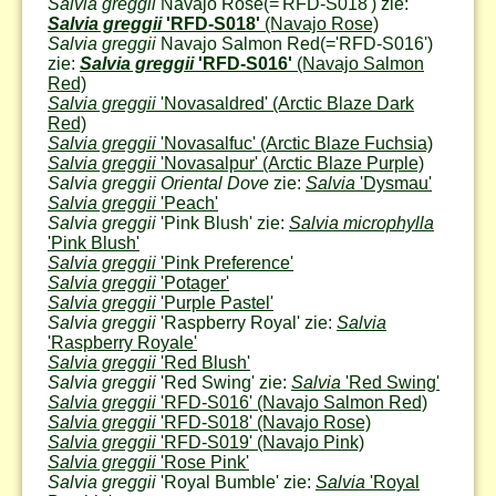
Salvia greggii
Navajo Rose
(='RFD-S018') zie:
Salvia greggii
'RFD-S018'
(Navajo Rose)
Salvia greggii
Navajo Salmon Red
(='RFD-S016')
zie:
Salvia greggii
'RFD-S016'
(Navajo Salmon
Red)
Salvia greggii
'Novasaldred'
(Arctic Blaze Dark
Red)
Salvia greggii
'Novasalfuc'
(Arctic Blaze Fuchsia)
Salvia greggii
'Novasalpur'
(Arctic Blaze Purple)
Salvia greggii Oriental Dove
zie:
Salvia
'Dysmau'
Salvia greggii
'Peach'
Salvia greggii
'Pink Blush' zie:
Salvia microphylla
'Pink Blush'
Salvia greggii
'Pink Preference'
Salvia greggii
'Potager'
Salvia greggii
'Purple Pastel'
Salvia greggii
'Raspberry Royal' zie:
Salvia
'Raspberry Royale'
Salvia greggii
'Red Blush'
Salvia greggii
'Red Swing' zie:
Salvia
'Red Swing'
Salvia greggii
'RFD-S016'
(Navajo Salmon Red)
Salvia greggii
'RFD-S018'
(Navajo Rose)
Salvia greggii
'RFD-S019'
(Navajo Pink)
Salvia greggii
'Rose Pink'
Salvia greggii
'Royal Bumble' zie:
Salvia
'Royal