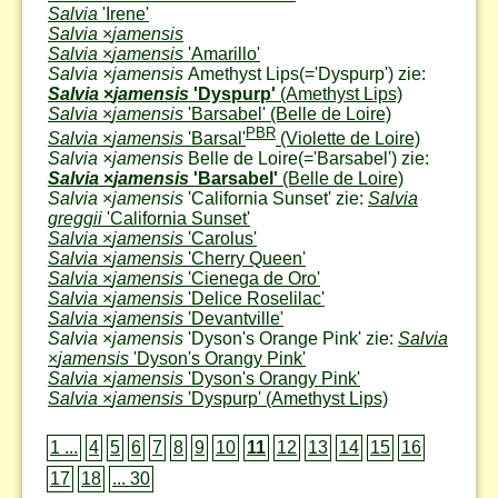
Salvia
'Irene'
Salvia
×
jamensis
Salvia
×
jamensis
'Amarillo'
Salvia ×jamensis
Amethyst Lips
(='Dyspurp') zie:
Salvia
×
jamensis
'Dyspurp'
(Amethyst Lips)
Salvia
×
jamensis
'Barsabel'
(Belle de Loire)
PBR
Salvia
×
jamensis
'Barsal'
(Violette de Loire)
Salvia ×jamensis
Belle de Loire
(='Barsabel') zie:
Salvia
×
jamensis
'Barsabel'
(Belle de Loire)
Salvia
×
jamensis
'California Sunset' zie:
Salvia
greggii
'California Sunset'
Salvia
×
jamensis
'Carolus'
Salvia
×
jamensis
'Cherry Queen'
Salvia
×
jamensis
'Cienega de Oro'
Salvia
×
jamensis
'Delice Roselilac'
Salvia
×
jamensis
'Devantville'
Salvia
×
jamensis
'Dyson's Orange Pink' zie:
Salvia
×
jamensis
'Dyson's Orangy Pink'
Salvia
×
jamensis
'Dyson's Orangy Pink'
Salvia
×
jamensis
'Dyspurp'
(Amethyst Lips)
1 ...
4
5
6
7
8
9
10
11
12
13
14
15
16
17
18
... 30