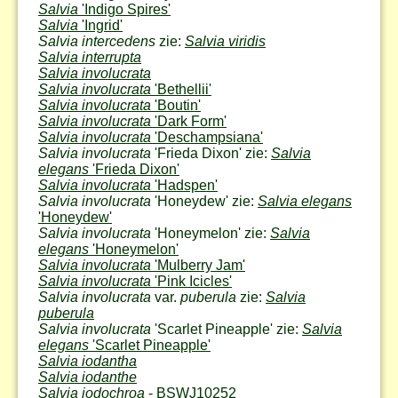
Salvia
'Indigo Spires'
Salvia
'Ingrid'
Salvia intercedens
zie:
Salvia viridis
Salvia interrupta
Salvia involucrata
Salvia involucrata
'Bethellii'
Salvia involucrata
'Boutin'
Salvia involucrata
'Dark Form'
Salvia involucrata
'Deschampsiana'
Salvia involucrata
'Frieda Dixon' zie:
Salvia
elegans
'Frieda Dixon'
Salvia involucrata
'Hadspen'
Salvia involucrata
'Honeydew' zie:
Salvia elegans
'Honeydew'
Salvia involucrata
'Honeymelon' zie:
Salvia
elegans
'Honeymelon'
Salvia involucrata
'Mulberry Jam'
Salvia involucrata
'Pink Icicles'
Salvia involucrata
var.
puberula
zie:
Salvia
puberula
Salvia involucrata
'Scarlet Pineapple' zie:
Salvia
elegans
'Scarlet Pineapple'
Salvia iodantha
Salvia iodanthe
Salvia iodochroa
- BSWJ10252