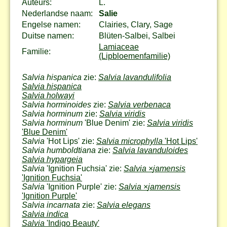
Auteurs:
L.
Nederlandse naam:
Salie
Engelse namen:
Clairies, Clary, Sage
Duitse namen:
Blüten-Salbei, Salbei
Lamiaceae
Familie:
(Lipbloemenfamilie)
Salvia hispanica
zie:
Salvia lavandulifolia
Salvia hispanica
Salvia holwayi
Salvia horminoides
zie:
Salvia verbenaca
Salvia horminum
zie:
Salvia viridis
Salvia horminum
'Blue Denim' zie:
Salvia viridis
'Blue Denim'
Salvia
'Hot Lips' zie:
Salvia microphylla
'Hot Lips'
Salvia humboldtiana
zie:
Salvia lavanduloides
Salvia hypargeia
Salvia
'Ignition Fuchsia' zie:
Salvia
×
jamensis
'Ignition Fuchsia'
Salvia
'Ignition Purple' zie:
Salvia
×
jamensis
'Ignition Purple'
Salvia incarnata
zie:
Salvia elegans
Salvia indica
Salvia
'Indigo Beauty'