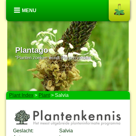
MENU
Plantago
“Planten zoeken wordt Planten vinden”
Plant Index
>
Plant
> Salvia
Geslacht:
Salvia