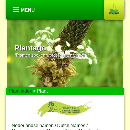
MENU
Plantago
“Planten zoeken wordt Planten vinden”
Plant Index
> Plant
Nederlandse namen / Dutch Names /