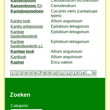
Kansenboom
Clerodendrum trichotomum
Kansenboom
(G)
Clerodendrum
Kantaloepmeloen
Cucumis melo (cantaloupe
types)
Kantig look
Allium angulosum
Kantig wilgeroosje
Epilobium tetragonum
Kantige
Epilobium tetragonum
basterdwederik
Kantige
Epilobium tetragonum
basterdwederik s.l.
Kantige look
Allium angulosum
Kantlook
Allium angulosum
Kaphei
Erica oatesii
1
2
3
4
5
6
7
8
9
10
11
12
13
14
... 76
Zoeken
Categorie: