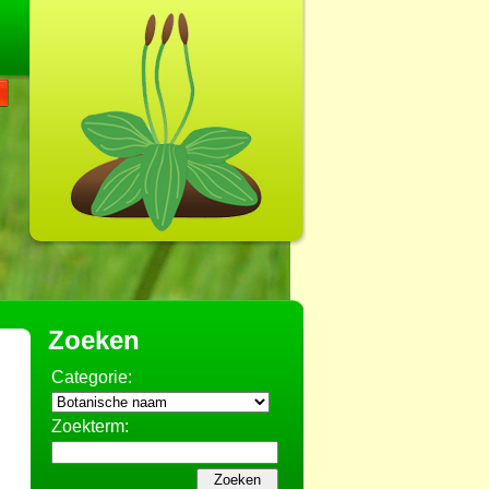
Zoeken
Categorie:
Zoekterm: