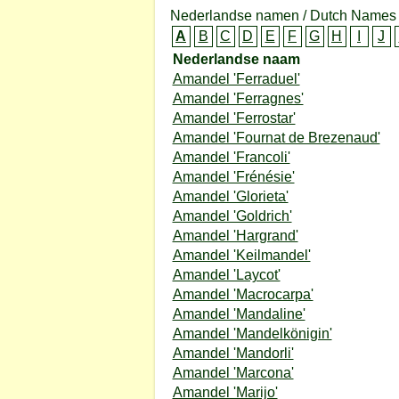
Nederlandse namen / Dutch Names 
A
B
C
D
E
F
G
H
I
J
Nederlandse naam
Amandel 'Ferraduel'
Amandel 'Ferragnes'
Amandel 'Ferrostar'
Amandel 'Fournat de Brezenaud'
Amandel 'Francoli'
Amandel 'Frénésie'
Amandel 'Glorieta'
Amandel 'Goldrich'
Amandel 'Hargrand'
Amandel 'Keilmandel'
Amandel 'Laycot'
Amandel 'Macrocarpa'
Amandel 'Mandaline'
Amandel 'Mandelkönigin'
Amandel 'Mandorli'
Amandel 'Marcona'
Amandel 'Marijo'