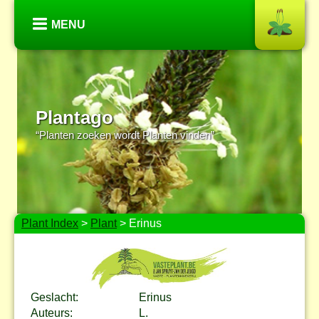
MENU
Plantago
“Planten zoeken wordt Planten vinden”
Plant Index
>
Plant
> Erinus
Geslacht:
Erinus
Auteurs:
L.