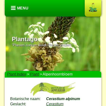
MENU
Plantago
“Planten zoeken wordt Planten vinden”
Plant Index
>
Plant
> Alpenhoornbloem
Botanische naam:
Cerastium alpinum
Geslacht:
Cerastium