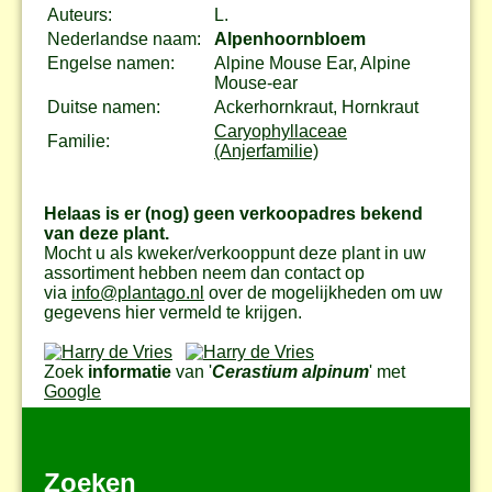
Auteurs:
L.
Nederlandse naam:
Alpenhoornbloem
Engelse namen:
Alpine Mouse Ear, Alpine
Mouse-ear
Duitse namen:
Ackerhornkraut, Hornkraut
Caryophyllaceae
Familie:
(Anjerfamilie)
Helaas is er (nog) geen verkoopadres bekend
van deze plant.
Mocht u als kweker/verkooppunt deze plant in uw
assortiment hebben neem dan contact op
via
info@plantago.nl
over de mogelijkheden om uw
gegevens hier vermeld te krijgen.
Zoek
informatie
van '
Cerastium alpinum
' met
Google
Zoeken