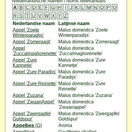
Niederländische Namen / Noms Neerlandais
A
B
C
D
E
F
G
H
I
J
K
L
M
N
O
P
Q
R
S
T
U
V
W
X
Y
Z
Nederlandse naam
Latijnse naam
Appel 'Zoete
Malus domestica 'Zoete
Winterparadijs'
Winterparadijs'
Appel 'Zomeraagt'
Malus domestica 'Zomeraagt'
Appel
Malus domestica
'Zuccalmagliorenette'
'Zuccalmagliorenette'
Appel 'Zure
Malus domestica 'Zure
Kannetje'
Kannetje'
Appel 'Zure Paradijs'
Malus domestica 'Zure
Paradijs'
Appel 'Zure Reinette'
Malus domestica 'Zure
Reinette'
Appel 'Zuzana'
Malus domestica 'Zuzana'
Appel 'ZwaanAppel'
Malus domestica
'Zwaanappel'
Appel 'Zwergapfel
Malus domestica 'Zwergapfel
Goldspur'
Goldspur'
Appelbes
(G)
Aronia
Appelblad
Gaultheria shallon