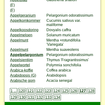
(F)
(F)
Appelgeranium
Pelargonium odoratissimum
Appelkomkommer
Cucumis sativus var.
maliforme
Appelkoosdoring
Dovyalis caffra
Appelmeloen
Solanum muricatum
Appelmunt
Mentha ×rotundifolia
'Variegata'
Appelmunt
Mentha suaveolens
Appelpelargonium
Pelargonium odoratissimum
Appelsientijm
Thymus 'Fragrantissimus'
Appelwortel
Polymnia sonchifolia
Arabica-koffie
Coffea arabica
Arabidopsis (G)
Arabidopsis
Arabische gom
Acacia senegal
1 ...
120
121
122
123
124
125
126
127
128
129
130
131
132
133
134