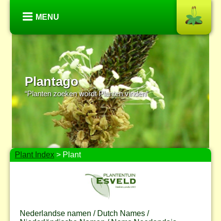
MENU
Plantago
“Planten zoeken wordt Planten vinden”
Plant Index
> Plant
Nederlandse namen / Dutch Names /