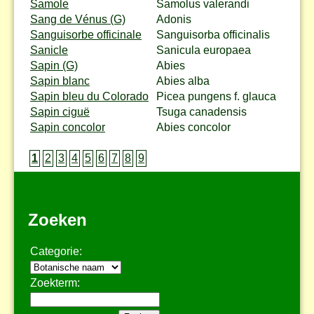
Samole
Samolus valerandi
Sang de Vénus (G)
Adonis
Sanguisorbe officinale
Sanguisorba officinalis
Sanicle
Sanicula europaea
Sapin (G)
Abies
Sapin blanc
Abies alba
Sapin bleu du Colorado
Picea pungens f. glauca
Sapin ciguë
Tsuga canadensis
Sapin concolor
Abies concolor
1
2
3
4
5
6
7
8
9
Zoeken
Categorie:
Zoekterm: