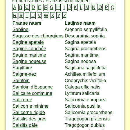
French Names / Französische Namen
A
B
C
D
E
F
G
H
I
J
K
L
M
N
O
P
Q
R
S
T
U
V
W
X
Y
Z
Franse naam
Latijnse naam
Sabline
Arenaria serpyllifolia
Sagesse des chirurgiens
Descurainia sophia
Sagine apétale
Sagina apetala
Sagine couchée
Sagina procumbens
Sagine maritime
Sagina maritima
Sagine noueuse
Sagina nodosa
Sagittaire
Sagittaria sagittifolia
Saigne-nez
Achillea millefolium
Sainfoin
Onobrychis viciifolia
Sainfoin d'Espagne
Galega officinalis
Salicaire commune
Lythrum salicaria
Salicorne
Salicornia europaea
Salicorne minime
Salicornia pusilla
Salicorne rigide
Salicornia procumbens
Salsifis des prés
Tragopogon pratensis
Salsifis pâle
Tragopogon dubius