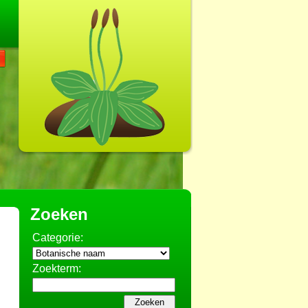
Zoeken
Categorie:
Zoekterm: