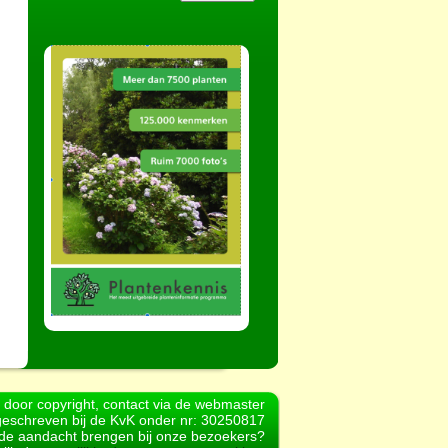
d door copyright, contact via de webmaster
geschreven bij de KvK onder nr: 30250817
r de aandacht brengen bij onze bezoekers?