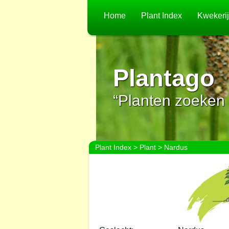
Home
Plant Index
Kwekeri
Plantago
“Planten zoeken 
Plant Index
>
Plant
> Nardus