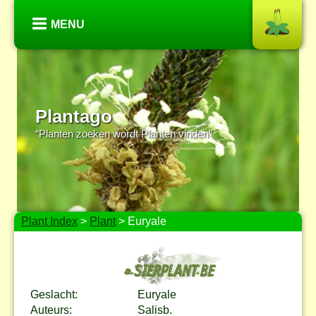
MENU
Plantago
“Planten zoeken wordt Planten vinden”
Plant Index
>
Plant
> Euryale
Geslacht:
Euryale
Auteurs:
Salisb.