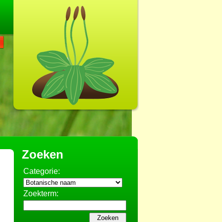
Zoeken
Categorie:
Zoekterm: