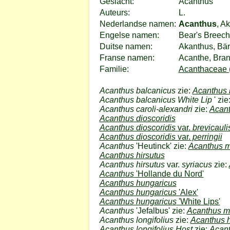
Geslacht:
Acanthus
Auteurs:
L.
Nederlandse namen:
Acanthus
, A
Engelse namen:
Bear's Breech
Duitse namen:
Akanthus, Bär
Franse namen:
Acanthe, Bran
Familie:
Acanthaceae (
Acanthus balcanicus
zie:
Acanthus 
Acanthus balcanicus White Lip
' zie
Acanthus caroli-alexandri
zie:
Acant
Acanthus dioscoridis
Acanthus dioscoridis
var.
brevicauli
Acanthus dioscoridis
var.
perringii
Acanthus
'Heutinck' zie:
Acanthus m
Acanthus hirsutus
Acanthus hirsutus
var.
syriacus
zie:
Acanthus
'Hollande du Nord'
Acanthus hungaricus
Acanthus hungaricus
'Alex'
Acanthus hungaricus
'White Lips'
Acanthus
'Jefalbus' zie:
Acanthus mo
Acanthus longifolius
zie:
Acanthus 
Acanthus longifolius Host
zie:
Acant