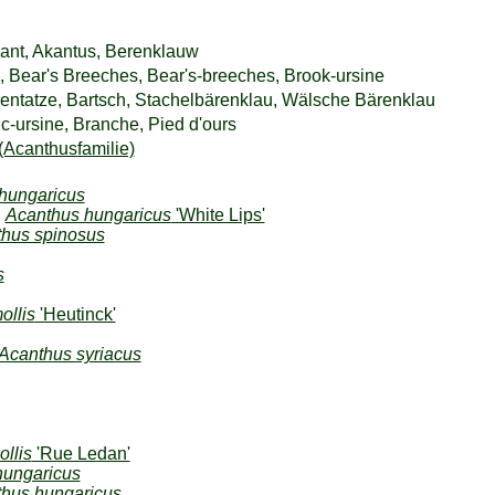
kant, Akantus, Berenklauw
, Bear's Breeches, Bear's-breeches, Brook-ursine
entatze, Bartsch, Stachelbärenklau, Wälsche Bärenklau
c-ursine, Branche, Pied d'ours
Acanthusfamilie)
hungaricus
:
Acanthus hungaricus
'White Lips'
hus spinosus
s
ollis
'Heutinck'
Acanthus syriacus
llis
'Rue Ledan'
hungaricus
hus hungaricus