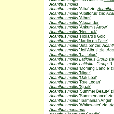
Acanthus mollis
Acanthus mollis
'Alba' zie:
Acanthus
Acanthus mollis
'Albiflorus' zie:
Acan
Acanthus mollis
'Albus'
Acanthus mollis
'Alexander'
Acanthus mollis
'Ankum's Arrow'
Acanthus mollis
'Heutinck'
Acanthus mollis
'Hollard's Gold'
Acanthus mollis
'Jardin en Face'
Acanthus mollis
'Jefalba' zie:
Acanth
Acanthus mollis
'Jeff Albus' zie:
Aca
Acanthus mollis
'Latifolius'
Acanthus mollis Latifolius Group
zie
Acanthus mollis Latifolius Group
'Ru
Acanthus mollis
'Morning Candle' z
Acanthus mollis
'Niger'
Acanthus mollis
'Oak Leaf'
Acanthus mollis
'Rue Ledan'
Acanthus mollis
'Sjaak'
Acanthus mollis
'Summer Beauty' zi
Acanthus mollis
'Summerdance' zie
Acanthus mollis
'Tasmanian Angel'
Acanthus mollis
'Whitewater' zie:
Ac
Acanthus montanus