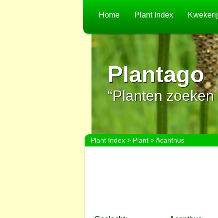
Home
Plant Index
Kwekeri
Plantago
“Planten zoeken 
Plant Index
>
Plant
> Acanthus