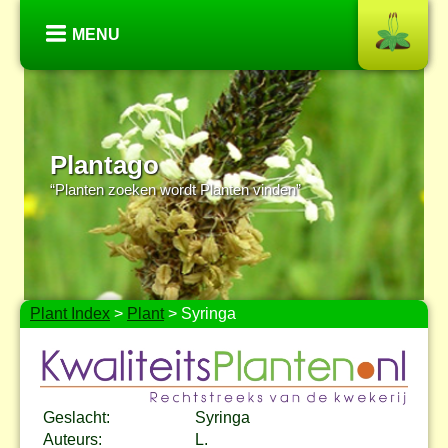
MENU
Plantago
“Planten zoeken wordt Planten vinden”
Plant Index
>
Plant
> Syringa
Geslacht:
Syringa
Auteurs:
L.