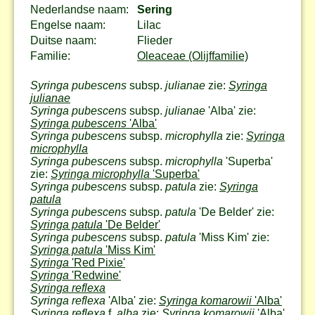
Nederlandse naam:
Sering
Engelse naam:
Lilac
Duitse naam:
Flieder
Familie:
Oleaceae (Olijffamilie)
Syringa pubescens
subsp.
julianae
zie:
Syringa
julianae
Syringa pubescens
subsp.
julianae
'Alba' zie:
Syringa pubescens
'Alba'
Syringa pubescens
subsp.
microphylla
zie:
Syringa
microphylla
Syringa pubescens
subsp.
microphylla
'Superba'
zie:
Syringa microphylla
'Superba'
Syringa pubescens
subsp.
patula
zie:
Syringa
patula
Syringa pubescens
subsp.
patula
'De Belder' zie:
Syringa patula
'De Belder'
Syringa pubescens
subsp.
patula
'Miss Kim' zie:
Syringa patula
'Miss Kim'
Syringa
'Red Pixie'
Syringa
'Redwine'
Syringa reflexa
Syringa reflexa
'Alba' zie:
Syringa komarowii
'Alba'
Syringa reflexa
f.
alba
zie:
Syringa komarowii
'Alba'