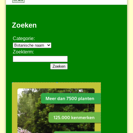
Zoeken
Categorie:
Zoekterm: