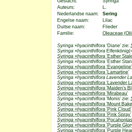
Geslacht:
Syringa
Auteurs:
L.
Nederlandse naam:
Sering
Engelse naam:
Lilac
Duitse naam:
Flieder
Familie:
Oleaceae (Olij
Syringa
×
hyacinthiflora
'Diane' zie:
Syringa ×hyacinthiflora
Elfenkönig
(
Syringa
×
hyacinthiflora
'Esther Stale
Syringa
×
hyacinthiflora
'Esther Stanl
Syringa
×
hyacinthiflora
'Evangeline'
Syringa
×
hyacinthiflora
'Lamartine'
Syringa
×
hyacinthiflora Lavender L
Syringa
×
hyacinthiflora
'Lavender L
Syringa
×
hyacinthiflora
'Maiden's Bl
Syringa
×
hyacinthiflora
'Mirabeau'
Syringa
×
hyacinthiflora
'Monis' zie:
Syringa
×
hyacinthiflora
'Mount Bake
Syringa
×
hyacinthiflora
'Pink Cloud'
Syringa
×
hyacinthiflora
'Pink Spray'
Syringa
×
hyacinthiflora
'Pocahontas
Syringa
×
hyacinthiflora
'Purple Glor
Syringa
×
hyacinthiflora
'Purple Hear