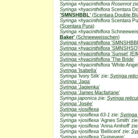
Syringa
×
hyacinthiflora Rosenrot
zi
Syringa ×hyacinthiflora
Scentara Do
'SMNSHBBL'
(Scentara Double Bl
Syringa ×hyacinthiflora
Scentara Pu
(Scentara Pura)
Syringa ×hyacinthiflora
Schneeweis
Baker'
(Schneeweisschen)
Syringa
×
hyacinthiflora
'SMNSHBBL
Syringa
×
hyacinthiflora
'SMNSHSO
Syringa
×
hyacinthiflora
'Sunset'
(Elf
Syringa
×
hyacinthiflora
'The Bride'
Syringa
×
hyacinthiflora
'White Angel
Syringa
'Isabella'
Syringa
'Ivory Silk' zie:
Syringa retic
Syringa
'Jaga'
Syringa
'Jagienka'
Syringa
'James Macfarlane'
Syringa japonica
zie:
Syringa reticu
Syringa
'Josée'
Syringa
×
josiflexa
Syringa
×
josiflexa 63-1
zie:
Syringa
Syringa
×
josiflexa
'Agnes Smith' zie
Syringa
×
josiflexa
'Anna Amhoff' zie
Syringa
×
josiflexa
'Bellicent' zie:
Sy
Syringa
×
josiflexa
'Guinevere'