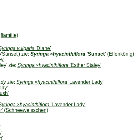
ffamilie)
Syringa vulgaris
'Diane'
='Sunset') zie:
Syringa
×
hyacinthiflora
'Sunset'
(Elfenkönig)
y'
ey' zie:
Syringa
×
hyacinthiflora
'Esther Staley'
ady
zie:
Syringa
×
hyacinthiflora
'Lavender Lady'
ady'
ush'
Syringa
×
hyacinthiflora
'Lavender Lady'
r'
(Schneeweisschen)
'
y'
t'