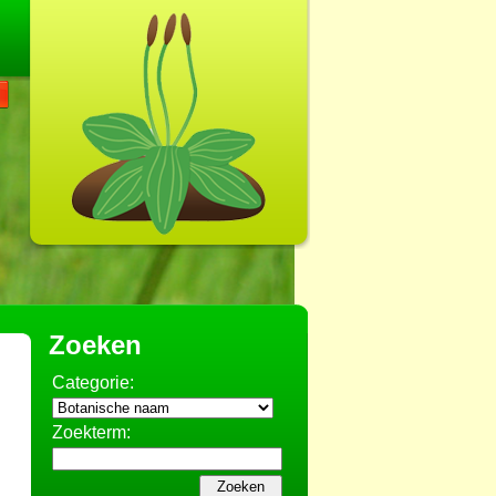
Zoeken
Categorie:
Zoekterm: