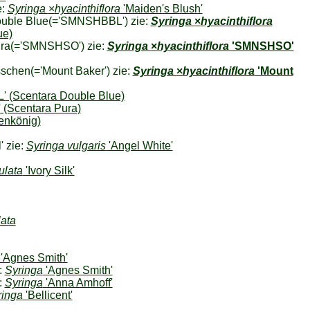
e:
Syringa
×
hyacinthiflora
'Maiden's Blush'
uble Blue
(='SMNSHBBL') zie:
Syringa
×
hyacinthiflora
ue)
ra
(='SMNSHSO') zie:
Syringa
×
hyacinthiflora
'SMNSHSO'
schen
(='Mount Baker') zie:
Syringa
×
hyacinthiflora
'Mount
'
(Scentara Double Blue)
'
(Scentara Pura)
enkönig)
' zie:
Syringa vulgaris
'Angel White'
ulata
'Ivory Silk'
lata
'Agnes Smith'
:
Syringa
'Agnes Smith'
:
Syringa
'Anna Amhoff'
ringa
'Bellicent'