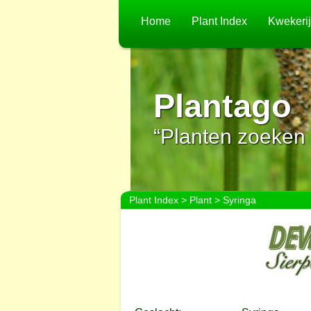
Home
Plant Index
Kwekeri
Plantago
“Planten zoeken 
Plant Index
>
Plant
> Syringa