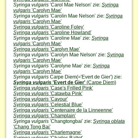
Syringa vulgaris
'Carol Mae Nelson' zie:
Syringa
vulgaris
'Carolyn Mae'
Syringa vulgaris
'Carolin Mae Nelson' zie:
Syringa
vulgaris
'Carolyn Mae'
Syringa vulgaris
'Caroline Foley'
Syringa vulgaris
'Caroline Howland'
Syringa vulgaris
'Caroline Mae' zie:
Syringa
vulgaris
'Carolyn Mae'
Syringa vulgaris
'Carolyn Mae'
Syringa vulgaris
'Carolyn Mae Nelson' zie:
Syringa
vulgaris
'Carolyn Mae'
Syringa vulgaris
'Carolyne Mae' zie:
Syringa
vulgaris
'Carolyn Mae'
Syringa vulgaris
Carpe Diem
(='Evert de Gier') zie:
Syringa vulgaris
'Evert de Gier'
(Carpe Diem)
Syringa vulgaris
'Case's Frilled Pink'
Syringa vulgaris
'Catawba Pink'
Syringa vulgaris
'Cavour'
Syringa vulgaris
'Celestial Blue'
Syringa vulgaris
'Centenaire de la Linneenne'
Syringa vulgaris
'Champlain'
Syringa vulgaris
'Changtongbai' zie:
Syringa oblata
'Chang Tong Bai'
Syringa vulgaris
'Charlemagne'
Syringa vulgaris
'Charles Baltet'