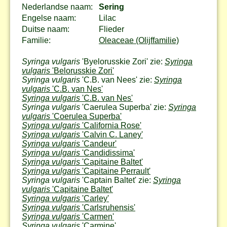
Nederlandse naam:
Sering
Engelse naam:
Lilac
Duitse naam:
Flieder
Familie:
Oleaceae (Olijffamilie)
Syringa vulgaris
'Byelorusskie Zori' zie:
Syringa
vulgaris
'Belorusskie Zori'
Syringa vulgaris
'C.B. van Nees' zie:
Syringa
vulgaris
'C.B. van Nes'
Syringa vulgaris
'C.B. van Nes'
Syringa vulgaris
'Caerulea Superba' zie:
Syringa
vulgaris
'Coerulea Superba'
Syringa vulgaris
'California Rose'
Syringa vulgaris
'Calvin C. Laney'
Syringa vulgaris
'Candeur'
Syringa vulgaris
'Candidissima'
Syringa vulgaris
'Capitaine Baltet'
Syringa vulgaris
'Capitaine Perrault'
Syringa vulgaris
'Captain Baltet' zie:
Syringa
vulgaris
'Capitaine Baltet'
Syringa vulgaris
'Carley'
Syringa vulgaris
'Carlsruhensis'
Syringa vulgaris
'Carmen'
Syringa vulgaris
'Carmine'