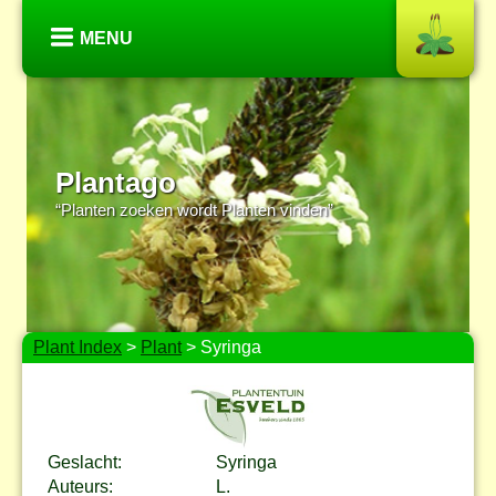
MENU
Plantago
“Planten zoeken wordt Planten vinden”
Plant Index
>
Plant
> Syringa
Geslacht:
Syringa
Auteurs:
L.