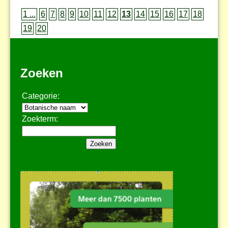
1 ...
6
7
8
9
10
11
12
13
14
15
16
17
18
19
20
Zoeken
Categorie:
Zoekterm: