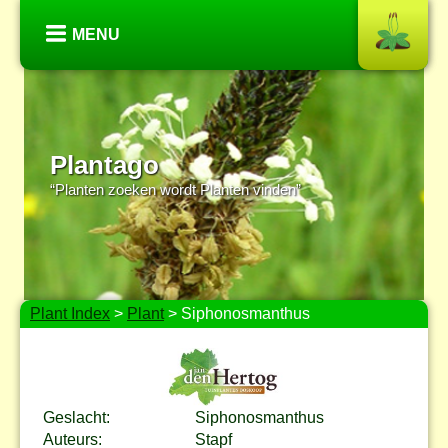
MENU
Plantago
“Planten zoeken wordt Planten vinden”
Plant Index
>
Plant
> Siphonosmanthus
Geslacht:
Siphonosmanthus
Auteurs:
Stapf