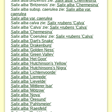
Salix alba britzensis
zie:
Salix alba
'Chermesina'
Salix alba
'Britzensis' zie:
Salix alba
'Chermesina'
Salix alba
subsp.
caerulea
zie:
Salix alba
var.
caerulea
Salix alba
var.
caerulea
Salix alba calva
zie:
Salix
×
rubens
'Calva'
Salix alba
'Calva' zie:
Salix
×
rubens
'Calva'
Salix alba
'Chermesina'
Salix alba
'Coerulea' zie:
Salix
×
rubens
'Calva'
Salix alba
'Dart's Snake'
Salix alba
'Drakenburg'
Salix alba
'Golden Ness'
Salix alba
'Green Valley'
Salix alba
'Het Goor'
Salix alba
'Hutchinson's Yellow'
Salix alba
'Hutchinsons's Nigra'
Salix alba
'Lichtenvoorde'
Salix alba
'Liempde'
Salix alba
'Lievelde'
Salix alba
'Mittlerer Isar'
Salix alba
'Mötzow'
Salix alba
'Nova'
Salix alba
'Öresund'
Salix alba
'Pahlsmeier'
Salix alba
'Raesfeld'