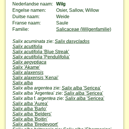
Nederlandse naam:
Wilg
Engelse namen:
Osier, Sallow, Willow
Duitse naam:
Weide
Franse naam:
Saule
Familie:
Salicaceae (Wilgenfamilie)
Salix acuminata
zie:
Salix dasyclados
Salix acutifolia
Salix acutifolia
'Blue Streak'
Salix acutifolia
'Pendulifolia'
Salix aegyptiaca
Salix
'Akame'
Salix alaxensis
Salix alaxensis
'Kenai'
Salix alba
Salix alba argentea
zie:
Salix alba
'Sericea'
Salix alba
'Argentea' zie:
Salix alba
'Sericea'
Salix alba
f.
argentea
zie:
Salix alba
'Sericea'
Salix alba
'Aurea'
Salix alba
'Barlo'
Salix alba
'Belders'
Salix alba
'Boitin'
Salix alba
'Bredevoort'