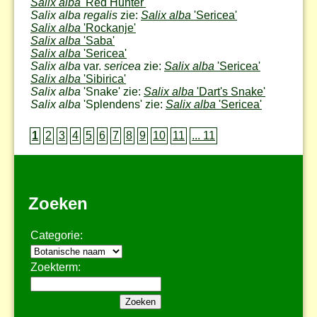
Salix alba
'Red Hunter'
Salix alba regalis
zie:
Salix alba
'Sericea'
Salix alba
'Rockanje'
Salix alba
'Saba'
Salix alba
'Sericea'
Salix alba
var.
sericea
zie:
Salix alba
'Sericea'
Salix alba
'Sibirica'
Salix alba
'Snake' zie:
Salix alba
'Dart's Snake'
Salix alba
'Splendens' zie:
Salix alba
'Sericea'
1
2
3
4
5
6
7
8
9
10
11
... 11
Zoeken
Categorie:
Zoekterm: