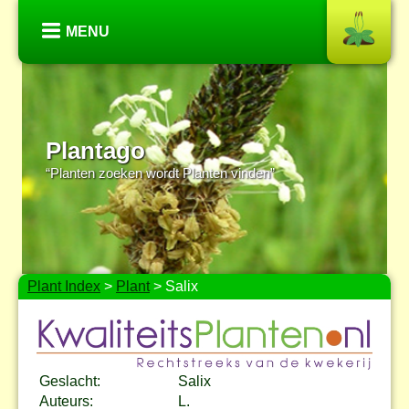
MENU
Plantago
“Planten zoeken wordt Planten vinden”
Plant Index
>
Plant
> Salix
Geslacht:
Salix
Auteurs:
L.