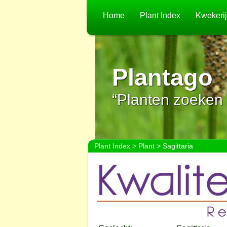
Home
Plant Index
Kwekeri
Plantago
“Planten zoeken 
Plant Index
>
Plant
> Sagittaria