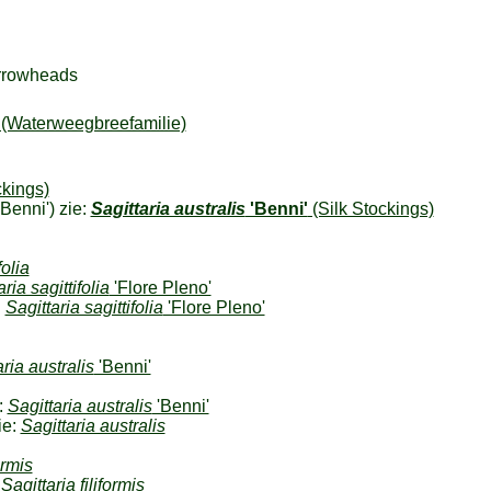
rrowheads
(Waterweegbreefamilie)
ckings)
'Benni') zie:
Sagittaria australis
'Benni'
(Silk Stockings)
folia
ria sagittifolia
'Flore Pleno'
:
Sagittaria sagittifolia
'Flore Pleno'
ria australis
'Benni'
:
Sagittaria australis
'Benni'
ie:
Sagittaria australis
ormis
:
Sagittaria filiformis