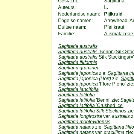
Geslacht:
Sagittaria
Auteurs:
L.
Nederlandse naam:
Pijlkruid
Engelse namen:
Arrowhead, A
Duitse naam:
Pfeilkraut
Familie:
Alismataceae 
Sagittaria australis
Sagittaria australis
'Benni'
(Silk Sto
Sagittaria australis
Silk Stockings
(=
Sagittaria filiformis
Sagittaria graminea
Sagittaria japonica
zie:
Sagittaria tri
Sagittaria japonica (Hort)
zie:
Sagitta
Sagittaria japonica
'Flore Pleno' zie
Sagittaria lancifolia
Sagittaria latifolia
Sagittaria latifolia
'Benni' zie:
Sagitta
Sagittaria latifolia
'Crushed Ice'
Sagittaria latifolia Silk Stockings
zie
Sagittaria longirostra
var.
australis
z
Sagittaria montevidensis
Sagittaria natans
zie:
Sagittaria filif
Sagittaria natans
var.
gracillima
zie