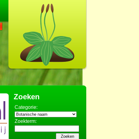
Zoeken
Categorie:
Zoekterm: