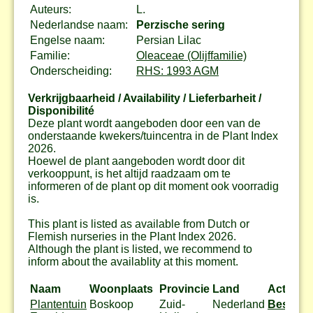
Auteurs:
L.
Nederlandse naam:
Perzische sering
Engelse naam:
Persian Lilac
Familie:
Oleaceae (Olijffamilie)
Onderscheiding:
RHS: 1993 AGM
Verkrijgbaarheid / Availability / Lieferbarheit /
Disponibilité
Deze plant wordt aangeboden door een van de
onderstaande kwekers/tuincentra in de Plant Index
2026.
Hoewel de plant aangeboden wordt door dit
verkooppunt, is het altijd raadzaam om te
informeren of de plant op dit moment ook voorradig
is.
This plant is listed as available from Dutch or
Flemish nurseries in the Plant Index 2026.
Although the plant is listed, we recommend to
inform about the availablity at this moment.
Naam
Woonplaats
Provincie
Land
Actie
Plantentuin
Boskoop
Zuid-
Nederland
Bestel