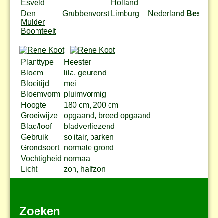
Esveld
Holland
Den
Grubbenvorst
Limburg
Nederland
Bestel
Mulder
Boomteelt
Planttype
Heester
Bloem
lila, geurend
Bloeitijd
mei
Bloemvorm
pluimvormig
Hoogte
180 cm, 200 cm
Groeiwijze
opgaand, breed opgaand
Blad/loof
bladverliezend
Gebruik
solitair, parken
Grondsoort
normale grond
Vochtigheid
normaal
Licht
zon, halfzon
Zoeken