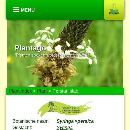
MENU
Plantago
“Planten zoeken wordt Planten vinden”
Plant Index
>
Plant
> Persian lilac
Botanische naam:
Syringa
×
persica
Geslacht:
Syringa