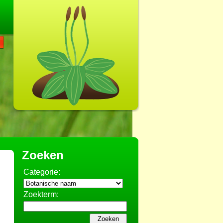
Zoeken
Categorie:
Zoekterm: