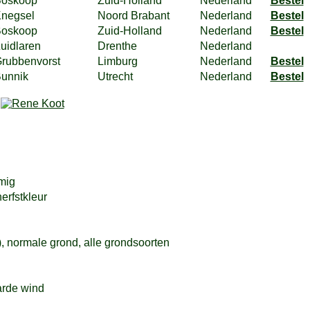
oskoop
Zuid-Holland
Nederland
Bestel
negsel
Noord Brabant
Nederland
Bestel
oskoop
Zuid-Holland
Nederland
Bestel
uidlaren
Drenthe
Nederland
rubbenvorst
Limburg
Nederland
Bestel
unnik
Utrecht
Nederland
Bestel
d
mig
erfstkleur
, normale grond, alle grondsoorten
arde wind