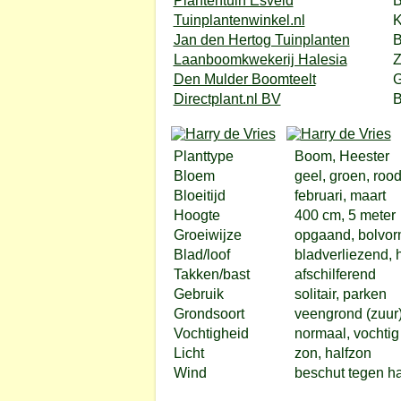
Plantentuin Esveld
B
Tuinplantenwinkel.nl
K
Jan den Hertog Tuinplanten
B
Laanboomkwekerij Halesia
Z
Den Mulder Boomteelt
G
Directplant.nl BV
B
Planttype
Boom, Heester
Bloem
geel, groen, roo
Bloeitijd
februari, maart
Hoogte
400 cm, 5 meter
Groeiwijze
opgaand, bolvor
Blad/loof
bladverliezend, h
Takken/bast
afschilferend
Gebruik
solitair, parken
Grondsoort
veengrond (zuur)
Vochtigheid
normaal, vochtig
Licht
zon, halfzon
Wind
beschut tegen h