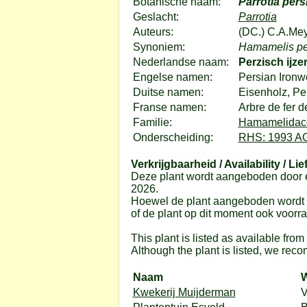
Botanische naam:
Parrotia pers
Geslacht:
Parrotia
Auteurs:
(DC.) C.A.Mey
Synoniem:
Hamamelis pe
Nederlandse naam:
Perzisch ijze
Engelse namen:
Persian Ironw
Duitse namen:
Eisenholz, Pe
Franse namen:
Arbre de fer d
Familie:
Hamamelidace
Onderscheiding:
RHS: 1993 A
Verkrijgbaarheid / Availability / Lie
Deze plant wordt aangeboden door e
2026.
Hoewel de plant aangeboden wordt do
of de plant op dit moment ook voorrad
This plant is listed as available fro
Although the plant is listed, we reco
Naam
W
Kwekerij Muijderman
V