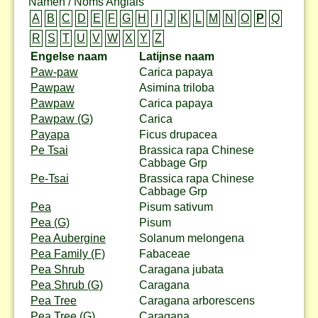
Namen / Noms Anglais
A
B
C
D
E
F
G
H
I
J
K
L
M
N
O
P
Q
R
S
T
U
V
W
X
Y
Z
Engelse naam
Latijnse naam
Paw-paw
Carica papaya
Pawpaw
Asimina triloba
Pawpaw
Carica papaya
Pawpaw (G)
Carica
Payapa
Ficus drupacea
Pe Tsai
Brassica rapa Chinese
Cabbage Grp
Pe-Tsai
Brassica rapa Chinese
Cabbage Grp
Pea
Pisum sativum
Pea (G)
Pisum
Pea Aubergine
Solanum melongena
Pea Family (F)
Fabaceae
Pea Shrub
Caragana jubata
Pea Shrub (G)
Caragana
Pea Tree
Caragana arborescens
Pea Tree (G)
Caragana