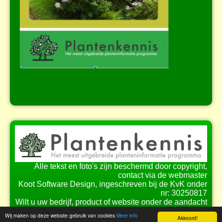
Alle tekst en foto's zijn beschermd door copyright,
contact via de webmaster
Koot Software Design, ingeschreven bij de KvK onder
nr: 30250817
Wilt u uw bedrijf, product of website onder de aandacht
brengen bij onze bezoekers?
Wij maken op deze website gebruik van cookies
Meer info
Akkoord!
Bekijk de
mogelijkheden
voor samenwerking.