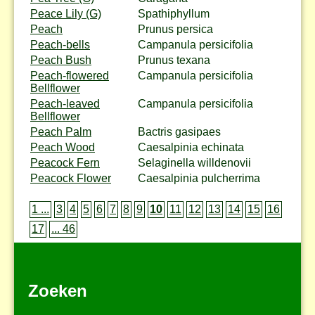
Peace Lily (G)
Spathiphyllum
Peach
Prunus persica
Peach-bells
Campanula persicifolia
Peach Bush
Prunus texana
Peach-flowered
Campanula persicifolia
Bellflower
Peach-leaved
Campanula persicifolia
Bellflower
Peach Palm
Bactris gasipaes
Peach Wood
Caesalpinia echinata
Peacock Fern
Selaginella willdenovii
Peacock Flower
Caesalpinia pulcherrima
1 ...
3
4
5
6
7
8
9
10
11
12
13
14
15
16
17
... 46
Zoeken