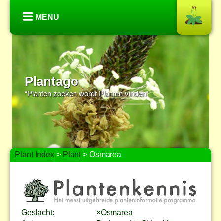
MENU
Plantago
“Planten zoeken wordt Planten vinden”
Plant Index
>
Plant
> Osmarea
Geslacht:
×Osmarea