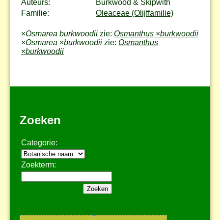
Auteurs:
Burkwood & Skipwith
Familie:
Oleaceae (Olijffamilie)
×
Osmarea burkwoodii
zie:
Osmanthus
×
burkwoodii
×
Osmarea
×
burkwoodii
zie:
Osmanthus
×
burkwoodii
Zoeken
Categorie:
Zoekterm: