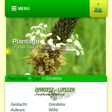
MENU
Plantago
“Planten zoeken wordt Planten vinden”
Plant Index
>
Plant
> Grindelia
Geslacht:
Grindelia
Auteurs:
Willd.