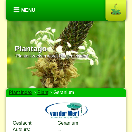
MENU
Plantago
“Planten zoeken wordt Planten vinden”
Plant Index
>
Plant
> Geranium
Geslacht:
Geranium
Auteurs:
L.