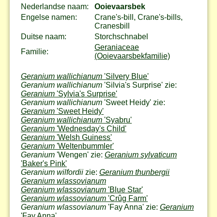
Nederlandse naam:
Ooievaarsbek
Engelse namen:
Crane's-bill, Crane's-bills,
Cranesbill
Duitse naam:
Storchschnabel
Geraniaceae
Familie:
(Ooievaarsbekfamilie)
Geranium wallichianum
'Silvery Blue'
Geranium wallichianum
'Silvia's Surprise' zie:
Geranium
'Sylvia's Surprise'
Geranium wallichianum
'Sweet Heidy' zie:
Geranium
'Sweet Heidy'
Geranium wallichianum
'Syabru'
Geranium
'Wednesday's Child'
Geranium
'Welsh Guiness'
Geranium
'Weltenbummler'
Geranium
'Wengen' zie:
Geranium sylvaticum
'Baker's Pink'
Geranium wilfordii
zie:
Geranium thunbergii
Geranium wlassovianum
Geranium wlassovianum
'Blue Star'
Geranium wlassovianum
'Crûg Farm'
Geranium wlassovianum
'Fay Anna' zie:
Geranium
'Fay Anna'