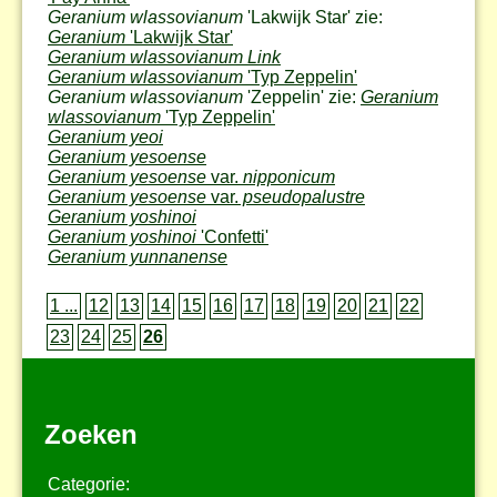
Geranium wlassovianum
'Lakwijk Star' zie:
Geranium
'Lakwijk Star'
Geranium wlassovianum Link
Geranium wlassovianum
'Typ Zeppelin'
Geranium wlassovianum
'Zeppelin' zie:
Geranium
wlassovianum
'Typ Zeppelin'
Geranium yeoi
Geranium yesoense
Geranium yesoense
var.
nipponicum
Geranium yesoense
var.
pseudopalustre
Geranium yoshinoi
Geranium yoshinoi
'Confetti'
Geranium yunnanense
1 ...
12
13
14
15
16
17
18
19
20
21
22
23
24
25
26
Zoeken
Categorie: