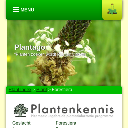
MENU
Plantago
“Planten zoeken wordt Planten vinden”
Plant Index
>
Plant
> Forestiera
Geslacht:
Forestiera