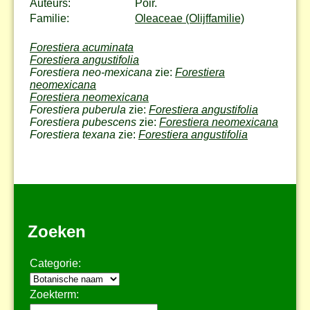
Auteurs:
Poir.
Familie:
Oleaceae (Olijffamilie)
Forestiera acuminata
Forestiera angustifolia
Forestiera neo-mexicana
zie:
Forestiera
neomexicana
Forestiera neomexicana
Forestiera puberula
zie:
Forestiera angustifolia
Forestiera pubescens
zie:
Forestiera neomexicana
Forestiera texana
zie:
Forestiera angustifolia
Zoeken
Categorie:
Zoekterm: