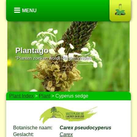
MENU
Plantago
“Planten zoeken wordt Planten vinden”
Plant Index
>
Plant
> Cyperus sedge
Botanische naam:
Carex pseudocyperus
Geslacht:
Carex