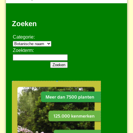
Zoeken
Categorie:
Zoekterm: