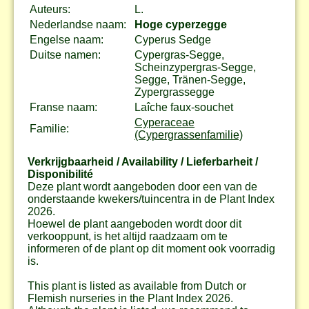
Auteurs:
L.
Nederlandse naam:
Hoge cyperzegge
Engelse naam:
Cyperus Sedge
Duitse namen:
Cypergras-Segge,
Scheinzypergras-Segge,
Segge, Tränen-Segge,
Zypergrassegge
Franse naam:
Laîche faux-souchet
Cyperaceae
Familie:
(Cypergrassenfamilie)
Verkrijgbaarheid / Availability / Lieferbarheit /
Disponibilité
Deze plant wordt aangeboden door een van de
onderstaande kwekers/tuincentra in de Plant Index
2026.
Hoewel de plant aangeboden wordt door dit
verkooppunt, is het altijd raadzaam om te
informeren of de plant op dit moment ook voorradig
is.
This plant is listed as available from Dutch or
Flemish nurseries in the Plant Index 2026.