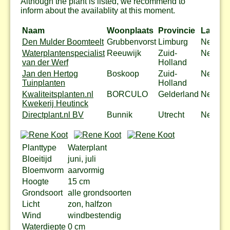
Although the plant is listed, we recommend to
inform about the availablity at this moment.
Naam
Woonplaats
Provincie
Land
Den Mulder Boomteelt
Grubbenvorst
Limburg
Nederl
Waterplantenspecialist
Reeuwijk
Zuid-
Nederl
van der Werf
Holland
Jan den Hertog
Boskoop
Zuid-
Nederl
Tuinplanten
Holland
Kwaliteitsplanten.nl
BORCULO
Gelderland
Nederl
Kwekerij Heutinck
Directplant.nl BV
Bunnik
Utrecht
Nederl
Planttype
Waterplant
Bloeitijd
juni, juli
Bloemvorm
aarvormig
Hoogte
15 cm
Grondsoort
alle grondsoorten
Licht
zon, halfzon
Wind
windbestendig
Waterdiepte
0 cm