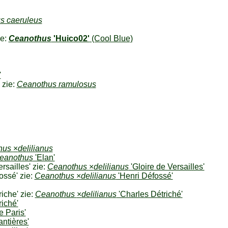
s caeruleus
ie:
Ceanothus
'Huico02'
(Cool Blue)
'
zie:
Ceanothus ramulosus
hus
×
delilianus
eanothus
'Elan'
rsailles' zie:
Ceanothus
×
delilianus
'Gloire de Versailles'
ossé' zie:
Ceanothus
×
delilianus
'Henri Défossé'
iche' zie:
Ceanothus
×
delilianus
'Charles Détriché'
iché'
 Paris'
antières'