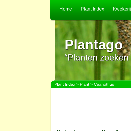
Home
Plant Index
Kwekeri
Plantago
“Planten zoeken 
Plant Index
>
Plant
> Ceanothus