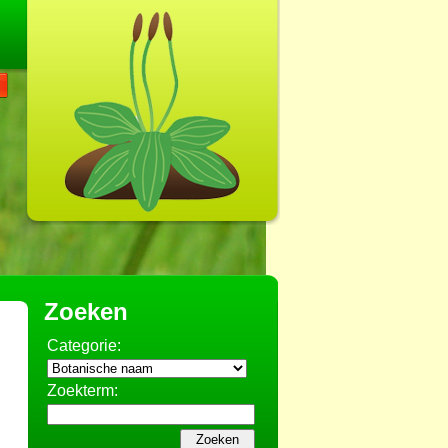
Zoeken
Categorie:
Zoekterm: