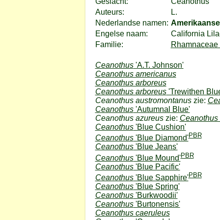
Geslacht:
Ceanothus
Auteurs:
L.
Nederlandse namen:
Amerikaanse
Engelse naam:
California Lila
Familie:
Rhamnaceae (
Ceanothus
'A.T. Johnson'
Ceanothus americanus
Ceanothus arboreus
Ceanothus arboreus
'Trewithen Blu
Ceanothus austromontanus
zie:
Cea
Ceanothus
'Autumnal Blue'
Ceanothus azureus
zie:
Ceanothus 
Ceanothus
'Blue Cushion'
PBR
Ceanothus
'Blue Diamond'
Ceanothus
'Blue Jeans'
PBR
Ceanothus
'Blue Mound'
Ceanothus
'Blue Pacific'
PBR
Ceanothus
'Blue Sapphire'
Ceanothus
'Blue Spring'
Ceanothus
'Burkwoodii'
Ceanothus
'Burtonensis'
Ceanothus caeruleus