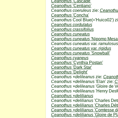
Ceanothus
'Cascade'
Ceanothus
'Centiano'
Ceanothus coeruleus
zie:
Ceanothu
Ceanothus
'Concha'
Ceanothus
Cool Blue
(='Huico02') z
Ceanothus cordulatus
Ceanothus crassifolius
Ceanothus cuneatus
Ceanothus cuneatus
'Nipomo Mesa
Ceanothus cuneatus
var.
ramulosus
Ceanothus cuneatus
var.
rigidus
Ceanothus cuneatus
'Snowball'
Ceanothus cyaneus
Ceanothus
'Cynthia Postan'
Ceanothus
'Dark Star'
Ceanothus
'Delight'
Ceanothus
×
delileanus
zie:
Ceanot
Ceanothus
×
delileanus
'Elan' zie:
C
Ceanothus
×
delileanus
'Gloire de Ve
Ceanothus
×
delileanus
'Henry Desf
Ceanothus
×
delilianus
Ceanothus
×
delilianus
'Charles Detr
Ceanothus
×
delilianus
'Charles Détr
Ceanothus
×
delilianus
'Comtesse de
Ceanothus
×
delilianus
'Gloire de Pl