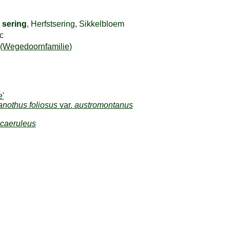
 sering
, Herfstsering, Sikkelbloem
c
Wegedoornfamilie)
e'
nothus foliosus
var.
austromontanus
caeruleus