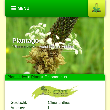
MENU
Plantago
“Planten zoeken wordt Planten vinden”
Plant Index
>
Plant
> Chionanthus
Geslacht:
Chionanthus
Auteurs:
L.