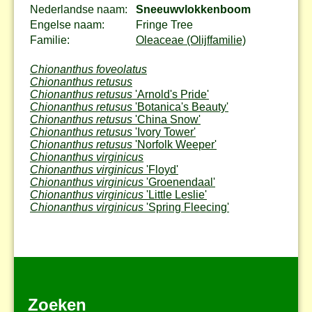
Nederlandse naam:
Sneeuwvlokkenboom
Engelse naam:
Fringe Tree
Familie:
Oleaceae (Olijffamilie)
Chionanthus foveolatus
Chionanthus retusus
Chionanthus retusus
'Arnold's Pride'
Chionanthus retusus
'Botanica's Beauty'
Chionanthus retusus
'China Snow'
Chionanthus retusus
'Ivory Tower'
Chionanthus retusus
'Norfolk Weeper'
Chionanthus virginicus
Chionanthus virginicus
'Floyd'
Chionanthus virginicus
'Groenendaal'
Chionanthus virginicus
'Little Leslie'
Chionanthus virginicus
'Spring Fleecing'
Zoeken