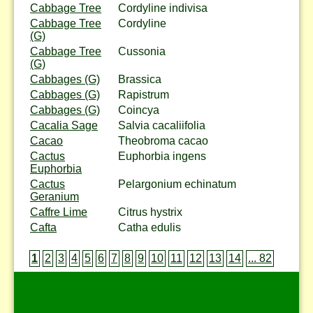
Cabbage Tree
Cordyline indivisa
Cabbage Tree
Cordyline
(G)
Cabbage Tree
Cussonia
(G)
Cabbages (G)
Brassica
Cabbages (G)
Rapistrum
Cabbages (G)
Coincya
Cacalia Sage
Salvia cacaliifolia
Cacao
Theobroma cacao
Cactus
Euphorbia ingens
Euphorbia
Cactus
Pelargonium echinatum
Geranium
Caffre Lime
Citrus hystrix
Cafta
Catha edulis
1
2
3
4
5
6
7
8
9
10
11
12
13
14
... 82