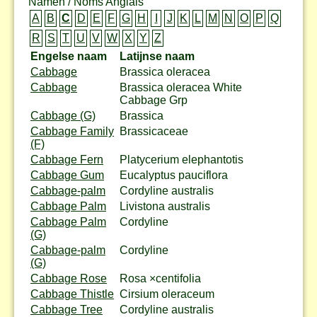
Namen / Noms Anglais
A
B
C
D
E
F
G
H
I
J
K
L
M
N
O
P
Q
R
S
T
U
V
W
X
Y
Z
Engelse naam
Latijnse naam
Cabbage
Brassica oleracea
Cabbage
Brassica oleracea White
Cabbage Grp
Cabbage (G)
Brassica
Cabbage Family
Brassicaceae
(F)
Cabbage Fern
Platycerium elephantotis
Cabbage Gum
Eucalyptus pauciflora
Cabbage-palm
Cordyline australis
Cabbage Palm
Livistona australis
Cabbage Palm
Cordyline
(G)
Cabbage-palm
Cordyline
(G)
Cabbage Rose
Rosa ×centifolia
Cabbage Thistle
Cirsium oleraceum
Cabbage Tree
Cordyline australis