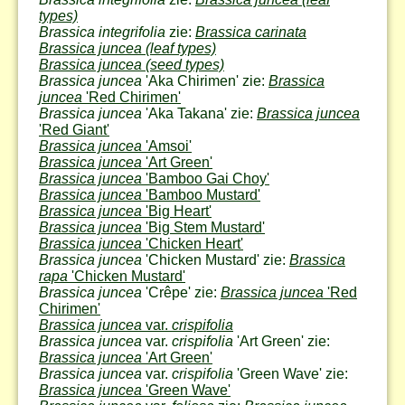
types)
Brassica integrifolia
zie:
Brassica carinata
Brassica juncea (leaf types)
Brassica juncea (seed types)
Brassica juncea
'Aka Chirimen' zie:
Brassica
juncea
'Red Chirimen'
Brassica juncea
'Aka Takana' zie:
Brassica juncea
'Red Giant'
Brassica juncea
'Amsoi'
Brassica juncea
'Art Green'
Brassica juncea
'Bamboo Gai Choy'
Brassica juncea
'Bamboo Mustard'
Brassica juncea
'Big Heart'
Brassica juncea
'Big Stem Mustard'
Brassica juncea
'Chicken Heart'
Brassica juncea
'Chicken Mustard' zie:
Brassica
rapa
'Chicken Mustard'
Brassica juncea
'Crêpe' zie:
Brassica juncea
'Red
Chirimen'
Brassica juncea
var.
crispifolia
Brassica juncea
var.
crispifolia
'Art Green' zie:
Brassica juncea
'Art Green'
Brassica juncea
var.
crispifolia
'Green Wave' zie:
Brassica juncea
'Green Wave'