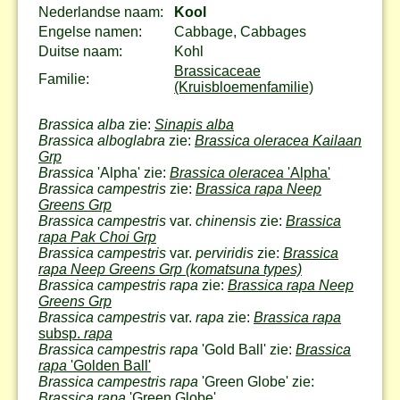
Nederlandse naam:
Kool
Engelse namen:
Cabbage, Cabbages
Duitse naam:
Kohl
Brassicaceae
Familie:
(Kruisbloemenfamilie)
Brassica alba
zie:
Sinapis alba
Brassica alboglabra
zie:
Brassica oleracea Kailaan
Grp
Brassica
'Alpha' zie:
Brassica oleracea
'Alpha'
Brassica campestris
zie:
Brassica rapa Neep
Greens Grp
Brassica campestris
var.
chinensis
zie:
Brassica
rapa Pak Choi Grp
Brassica campestris
var.
perviridis
zie:
Brassica
rapa Neep Greens Grp (komatsuna types)
Brassica campestris rapa
zie:
Brassica rapa Neep
Greens Grp
Brassica campestris
var.
rapa
zie:
Brassica rapa
subsp.
rapa
Brassica campestris rapa
'Gold Ball' zie:
Brassica
rapa
'Golden Ball'
Brassica campestris rapa
'Green Globe' zie:
Brassica rapa
'Green Globe'