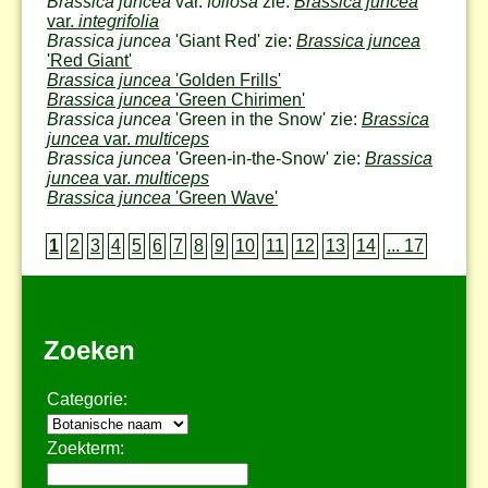
Brassica juncea
var.
foliosa
zie:
Brassica juncea
var.
integrifolia
Brassica juncea
'Giant Red' zie:
Brassica juncea
'Red Giant'
Brassica juncea
'Golden Frills'
Brassica juncea
'Green Chirimen'
Brassica juncea
'Green in the Snow' zie:
Brassica
juncea
var.
multiceps
Brassica juncea
'Green-in-the-Snow' zie:
Brassica
juncea
var.
multiceps
Brassica juncea
'Green Wave'
1
2
3
4
5
6
7
8
9
10
11
12
13
14
... 17
Zoeken
Categorie:
Zoekterm: