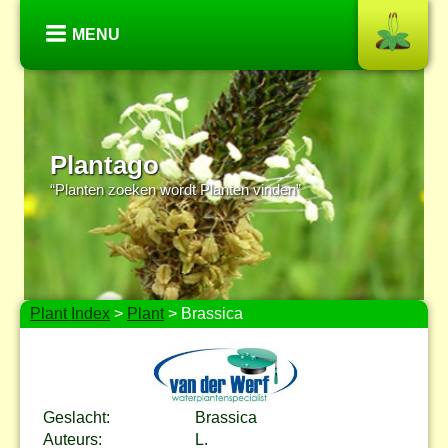
MENU
Plantago
“Planten zoeken wordt Planten vinden”
Plant Index
>
Plant
> Brassica
Geslacht:
Brassica
Auteurs:
L.