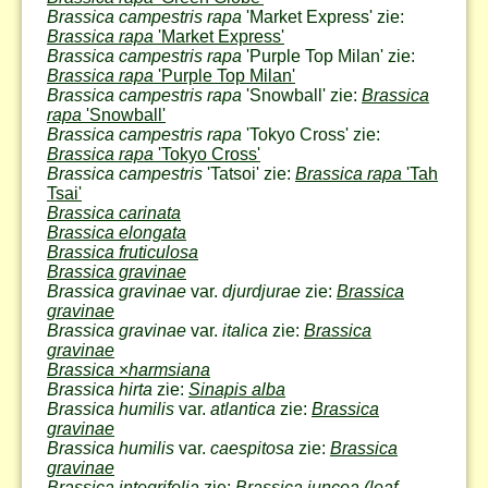
Brassica campestris rapa
'Market Express' zie:
Brassica rapa
'Market Express'
Brassica campestris rapa
'Purple Top Milan' zie:
Brassica rapa
'Purple Top Milan'
Brassica campestris rapa
'Snowball' zie:
Brassica
rapa
'Snowball'
Brassica campestris rapa
'Tokyo Cross' zie:
Brassica rapa
'Tokyo Cross'
Brassica campestris
'Tatsoi' zie:
Brassica rapa
'Tah
Tsai'
Brassica carinata
Brassica elongata
Brassica fruticulosa
Brassica gravinae
Brassica gravinae
var.
djurdjurae
zie:
Brassica
gravinae
Brassica gravinae
var.
italica
zie:
Brassica
gravinae
Brassica
×
harmsiana
Brassica hirta
zie:
Sinapis alba
Brassica humilis
var.
atlantica
zie:
Brassica
gravinae
Brassica humilis
var.
caespitosa
zie:
Brassica
gravinae
Brassica integrifolia
zie:
Brassica juncea (leaf