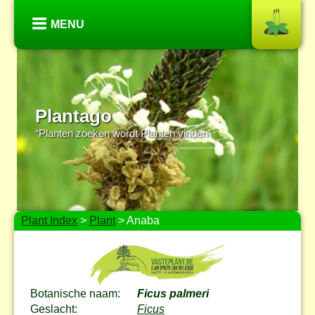
MENU
Plantago
“Planten zoeken wordt Planten vinden”
Plant Index
>
Plant
> Anaba
Botanische naam:
Ficus palmeri
Geslacht:
Ficus