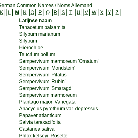
 German Common Names / Noms Allemand
K
L
M
N
O
P
Q
R
S
T
U
V
W
X
Y
Z
Latijnse naam
Tanacetum balsamita
Silybum marianum
Silybum
Hierochloe
Teucrium polium
Sempervivum marmoreum 'Ornatum'
Sempervivum 'Mondstein'
Sempervivum 'Pilatus'
Sempervivum 'Rubin'
Sempervivum 'Smaragd'
Sempervivum marmoreum
Plantago major 'Variegata'
Anacyclus pyrethrum var. depressus
Papaver atlanticum
Salvia taraxacifolia
Castanea sativa
Phlox kelseyi 'Rosette'