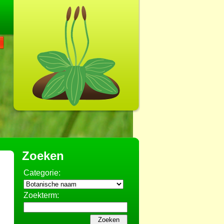
Zoeken
Categorie:
Zoekterm: