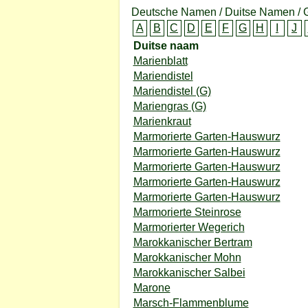
Deutsche Namen / Duitse Namen /
A
B
C
D
E
F
G
H
I
J
Duitse naam
Marienblatt
Mariendistel
Mariendistel (G)
Mariengras (G)
Marienkraut
Marmorierte Garten-Hauswurz
Marmorierte Garten-Hauswurz
Marmorierte Garten-Hauswurz
Marmorierte Garten-Hauswurz
Marmorierte Garten-Hauswurz
Marmorierte Steinrose
Marmorierter Wegerich
Marokkanischer Bertram
Marokkanischer Mohn
Marokkanischer Salbei
Marone
Marsch-Flammenblume