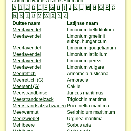
Common Names / Noms Allemand
A
B
C
D
E
F
G
H
I
J
K
L
M
N
O
P
Q
R
S
T
U
V
W
X
Y
Z
Duitse naam
Latijnse naam
Meerlavendel
Limonium bellidifolium
Meerlavendel
Limonium gmelinii
subsp. hungaricum
Meerlavendel
Limonium gougetianum
Meerlavendel
Limonium latifolium
Meerlavendel
Limonium perezii
Meerlavendel
Limonium vulgare
Meerrettich
Armoracia rusticana
Meerrettich (G)
Armoracia
Meersenf (G)
Cakile
Meerstrandbinse
Juncus maritimus
Meerstranddreizack
Triglochin maritima
Meerstrandsalzschwaden
Puccinellia maritima
Meerwermut
Seriphidium maritimum
Meerzwiebel
Urginea maritima
Mehlbeere
Sorbus aria