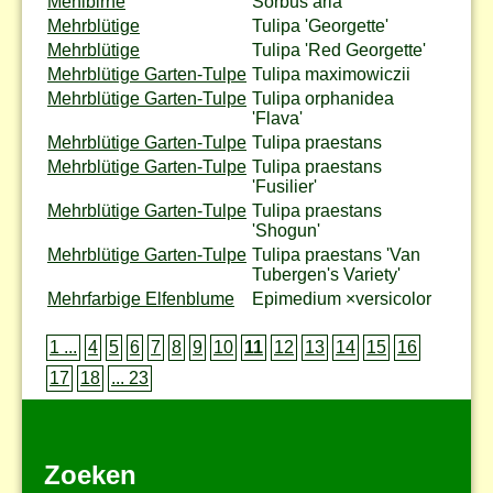
Mehlbirne
Sorbus aria
Mehrblütige
Tulipa 'Georgette'
Mehrblütige
Tulipa 'Red Georgette'
Mehrblütige Garten-Tulpe
Tulipa maximowiczii
Mehrblütige Garten-Tulpe
Tulipa orphanidea
'Flava'
Mehrblütige Garten-Tulpe
Tulipa praestans
Mehrblütige Garten-Tulpe
Tulipa praestans
'Fusilier'
Mehrblütige Garten-Tulpe
Tulipa praestans
'Shogun'
Mehrblütige Garten-Tulpe
Tulipa praestans 'Van
Tubergen's Variety'
Mehrfarbige Elfenblume
Epimedium ×versicolor
1 ...
4
5
6
7
8
9
10
11
12
13
14
15
16
17
18
... 23
Zoeken