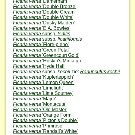
Ficaria verna
'Damerham'
Ficaria verna
'Double Bronze'
Ficaria verna
'Double Cream'
Ficaria verna
'Double White'
Ficaria verna
'Dusky Maiden'
Ficaria verna
'E.A. Bowles'
Ficaria verna
subsp.
fertilis
Ficaria verna
subsp.
ficariiformis
Ficaria verna
'Flore-pleno'
Ficaria verna
'Green Petal'
Ficaria verna
'Greencourt Gold'
Ficaria verna
'Hoskin's Miniature'
Ficaria verna
'Hyde Hall'
Ficaria verna
subsp.
kochii
zie:
Ranunculus kochii
Ficaria verna
'Kupferteppich'
Ficaria verna
'Lemon Queen'
Ficaria verna
'Limelight'
Ficaria verna
'Little Southey'
Ficaria verna
'Major'
Ficaria verna
'Montacute'
Ficaria verna
'Old Master'
Ficaria verna
'Orange Form'
Ficaria verna
'Picton's Double'
Ficaria verna
'Primrose'
Ficaria verna
'Randall's White'