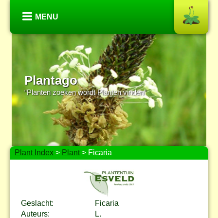
MENU
Plantago
“Planten zoeken wordt Planten vinden”
Plant Index
>
Plant
> Ficaria
Geslacht:
Ficaria
Auteurs:
L.