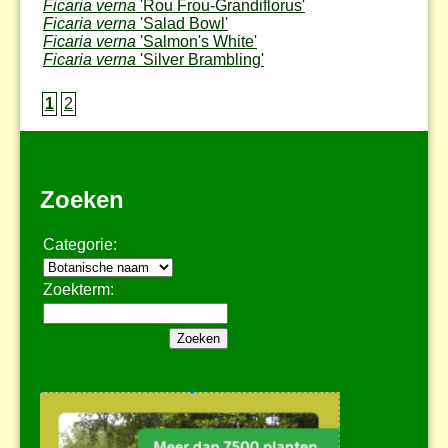
Ficaria verna
'Rou Frou-Grandiflorus'
Ficaria verna
'Salad Bowl'
Ficaria verna
'Salmon's White'
Ficaria verna
'Silver Brambling'
1
2
Zoeken
Categorie:
Zoekterm: