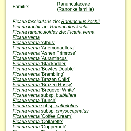
Ranunculaceae
Familie:
(Ranonkelfamilie)
Ficaria fascicularis
zie:
Ranunculus kochii
Ficaria kochii
zie:
Ranunculus kochii
Ficaria ranunculoides
zie:
Ficaria verna
Ficaria verna
Ficaria verna
'Albus'
Ficaria verna
'Anemonaeflora'
Ficaria verna
'Ashen Primrose'
Ficaria verna
'Aurantiacus'
Ficaria verna
'Blackadder'
Ficaria verna
'Bowles Double'
Ficaria verna
'Brambling'
Ficaria verna
'Brazen Child'
Ficaria verna
'Brazen Hussy'
Ficaria verna
'Bregover White'
Ficaria verna
subsp.
bulbilifera
Ficaria verna
'Bunch'
Ficaria verna
subsp.
calthifolius
Ficaria verna
subsp.
chrysocephalus
Ficaria verna
'Coffee Cream'
Ficaria verna
'Collarette'
Ficaria verna
'Coppernob'