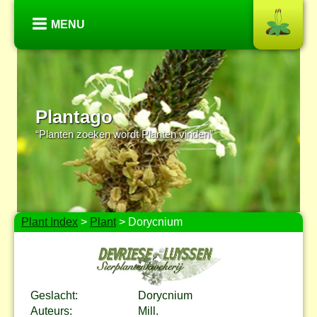
MENU
Plantago
“Planten zoeken wordt Planten vinden”
Plant Index
>
Plant
> Dorycnium
Geslacht:
Dorycnium
Auteurs:
Mill.