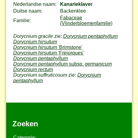
Nederlandse naam:
Kanarieklaver
Duitse naam:
Backenklee
Fabaceae
Familie:
(Vlinderbloemenfamilie)
Dorycnium gracile
zie:
Dorycnium pentaphyllum
Dorycnium hirsutum
Dorycnium hirsutum
'Brimstone'
Dorycnium hirsutum
'Frejorques'
Dorycnium pentaphyllum
Dorycnium pentaphyllum
subsp.
germanicum
Dorycnium rectum
Dorycnium suffruticosum
zie:
Dorycnium
pentaphyllum
Zoeken
Categorie: