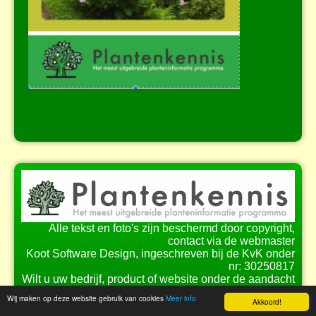
Alle tekst en foto's zijn beschermd door copyright,
contact via de webmaster
Koot Software Design, ingeschreven bij de KvK onder
nr: 30250817
Wilt u uw bedrijf, product of website onder de aandacht
brengen bij onze bezoekers?
Wij maken op deze website gebruik van cookies
Meer info
Akkoord!
Bekijk de
mogelijkheden
voor samenwerking.