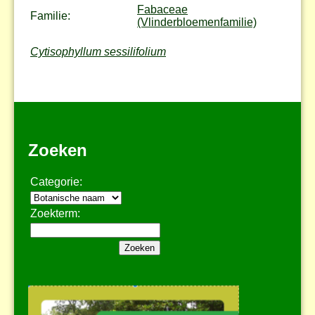
Fabaceae
Familie:
(Vlinderbloemenfamilie)
Cytisophyllum sessilifolium
Zoeken
Categorie:
Zoekterm: