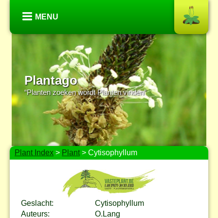
MENU
Plantago
“Planten zoeken wordt Planten vinden”
Plant Index
>
Plant
> Cytisophyllum
Geslacht:
Cytisophyllum
Auteurs:
O.Lang