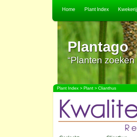
Home
Plant Index
Kwekeri
Plantago
“Planten zoeken 
Plant Index
>
Plant
> Clianthus