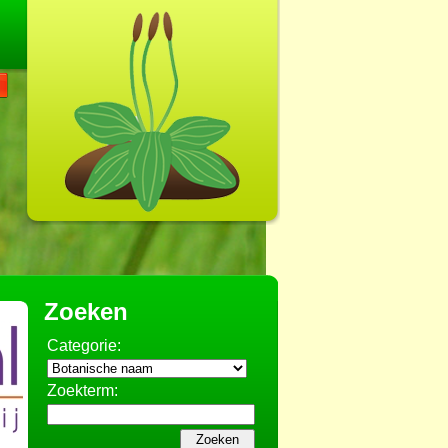
Zoeken
Categorie:
Zoekterm: