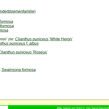
nderbloemenfamilie)
formosa
formosa
rmosa
ron' zie:
Clianthus puniceus
'White Heron'
nthus puniceus
f.
albus
Clianthus puniceus
'Roseus'
:
Swainsona formosa
Alle tekst en foto's zijn bescherm