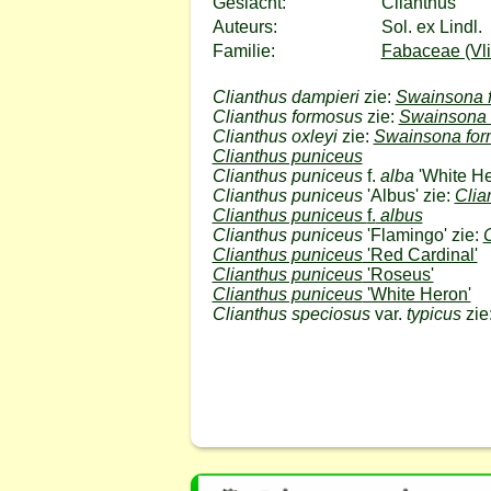
Geslacht:
Clianthus
Auteurs:
Sol. ex Lindl.
Familie:
Fabaceae (Vli
Clianthus dampieri
zie:
Swainsona 
Clianthus formosus
zie:
Swainsona 
Clianthus oxleyi
zie:
Swainsona fo
Clianthus puniceus
Clianthus puniceus
f.
alba
'White He
Clianthus puniceus
'Albus' zie:
Clia
Clianthus puniceus
f.
albus
Clianthus puniceus
'Flamingo' zie:
Clianthus puniceus
'Red Cardinal'
Clianthus puniceus
'Roseus'
Clianthus puniceus
'White Heron'
Clianthus speciosus
var.
typicus
zie