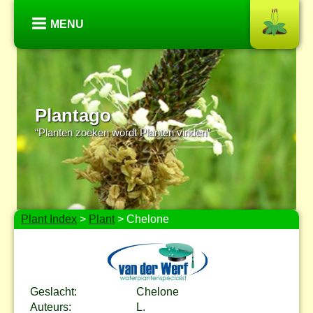
MENU
Plantago
“Planten zoeken wordt Planten vinden”
Plant Index
>
Plant
> Chelone
Geslacht:
Chelone
Auteurs:
L.