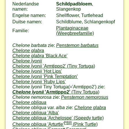
Nederlandse
Schildpadbloem
,
namen:
Slangenkop
Engelse namen:
Shellflower, Turtlehead
Duitse namen:
Schildblume, Schlangenkopf
Plantaginaceae
Familie:
(Weegbreefamilie)
Chelone barbata
zie:
Penstemon barbatus
Chelone glabra
Chelone glabra
'Black Ace'
Chelone lyonii
Chelone lyonii
'Armtippo2'
(Tiny Tortuga)
Chelone lyonii
'Hot Lips'
Chelone lyonii
'Pink Temptation'
Chelone lyonii
'Ruby Lips'
Chelone lyonii
Tiny Tortuga
(='Armtippo2') zie:
Chelone lyonii
'Armtippo2'
(Tiny Tortuga)
Chelone nemorosa
zie:
Penstemon nemorosus
Chelone obliqua
Chelone obliqua
var.
alba
zie:
Chelone glabra
Chelone obliqua
'Alba'
Chelone obliqua
'Archelospe'
(Speedy turtle)
PBR
Chelone obliqua
'Arturtle'
(Pink Turtle)