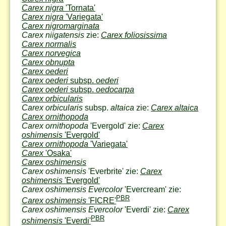
Carex nigra
'Tornata'
Carex nigra
'Variegata'
Carex nigromarginata
Carex niigatensis
zie:
Carex foliosissima
Carex normalis
Carex norvegica
Carex obnupta
Carex oederi
Carex oederi
subsp.
oederi
Carex oederi
subsp.
oedocarpa
Carex orbicularis
Carex orbicularis
subsp.
altaica
zie:
Carex altaica
Carex ornithopoda
Carex ornithopoda
'Evergold' zie:
Carex
oshimensis
'Evergold'
Carex ornithopoda
'Variegata'
Carex
'Osaka'
Carex oshimensis
Carex oshimensis
'Everbrite' zie:
Carex
oshimensis
'Evergold'
Carex oshimensis Evercolor
'Evercream' zie:
PBR
Carex oshimensis
'FICRE'
Carex oshimensis Evercolor
'Everdi' zie:
Carex
PBR
oshimensis
'Everdi'