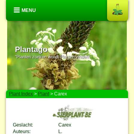
MENU
Plantago
“Planten zoeken wordt Planten vinden”
Plant Index
>
Plant
> Carex
Geslacht:
Carex
Auteurs:
L.