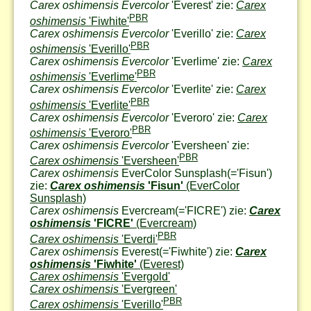
Carex oshimensis Evercolor
'Everest' zie:
Carex
PBR
oshimensis
'Fiwhite'
Carex oshimensis Evercolor
'Everillo' zie:
Carex
PBR
oshimensis
'Everillo'
Carex oshimensis Evercolor
'Everlime' zie:
Carex
PBR
oshimensis
'Everlime'
Carex oshimensis Evercolor
'Everlite' zie:
Carex
PBR
oshimensis
'Everlite'
Carex oshimensis Evercolor
'Everoro' zie:
Carex
PBR
oshimensis
'Everoro'
Carex oshimensis Evercolor
'Eversheen' zie:
PBR
Carex oshimensis
'Eversheen'
Carex oshimensis
EverColor Sunsplash
(='Fisun')
zie:
Carex oshimensis
'Fisun'
(EverColor
Sunsplash)
Carex oshimensis
Evercream
(='FICRE') zie:
Carex
oshimensis
'FICRE'
(Evercream)
PBR
Carex oshimensis
'Everdi'
Carex oshimensis
Everest
(='Fiwhite') zie:
Carex
oshimensis
'Fiwhite'
(Everest)
Carex oshimensis
'Evergold'
Carex oshimensis
'Evergreen'
PBR
Carex oshimensis
'Everillo'