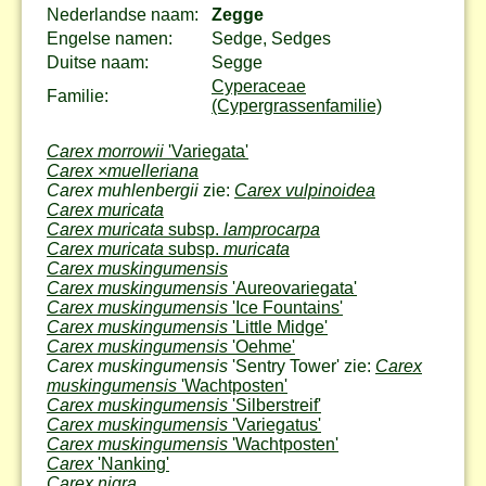
Nederlandse naam:
Zegge
Engelse namen:
Sedge, Sedges
Duitse naam:
Segge
Cyperaceae
Familie:
(Cypergrassenfamilie)
Carex morrowii
'Variegata'
Carex
×
muelleriana
Carex muhlenbergii
zie:
Carex vulpinoidea
Carex muricata
Carex muricata
subsp.
lamprocarpa
Carex muricata
subsp.
muricata
Carex muskingumensis
Carex muskingumensis
'Aureovariegata'
Carex muskingumensis
'Ice Fountains'
Carex muskingumensis
'Little Midge'
Carex muskingumensis
'Oehme'
Carex muskingumensis
'Sentry Tower' zie:
Carex
muskingumensis
'Wachtposten'
Carex muskingumensis
'Silberstreif'
Carex muskingumensis
'Variegatus'
Carex muskingumensis
'Wachtposten'
Carex
'Nanking'
Carex nigra