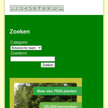
1
2
3
4
5
6
7
8
9
10
11
Zoeken
Categorie:
Zoekterm: