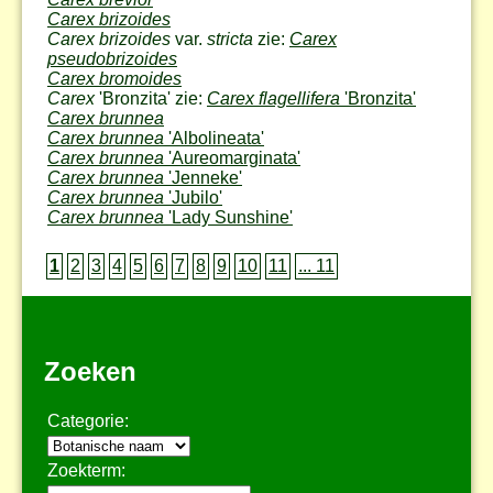
Carex brizoides
Carex brizoides
var.
stricta
zie:
Carex
pseudobrizoides
Carex bromoides
Carex
'Bronzita' zie:
Carex flagellifera
'Bronzita'
Carex brunnea
Carex brunnea
'Albolineata'
Carex brunnea
'Aureomarginata'
Carex brunnea
'Jenneke'
Carex brunnea
'Jubilo'
Carex brunnea
'Lady Sunshine'
1
2
3
4
5
6
7
8
9
10
11
... 11
Zoeken
Categorie:
Zoekterm: