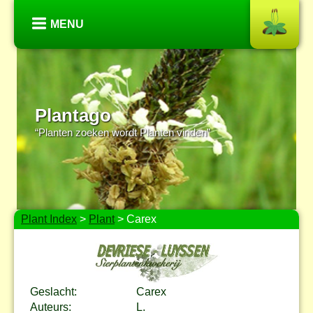
MENU
Plantago
“Planten zoeken wordt Planten vinden”
Plant Index
>
Plant
> Carex
Geslacht:
Carex
Auteurs:
L.