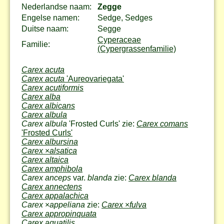
Nederlandse naam:
Zegge
Engelse namen:
Sedge, Sedges
Duitse naam:
Segge
Cyperaceae
Familie:
(Cypergrassenfamilie)
Carex acuta
Carex acuta
'Aureovariegata'
Carex acutiformis
Carex alba
Carex albicans
Carex albula
Carex albula
'Frosted Curls' zie:
Carex comans
'Frosted Curls'
Carex albursina
Carex
×
alsatica
Carex altaica
Carex amphibola
Carex anceps
var.
blanda
zie:
Carex blanda
Carex annectens
Carex appalachica
Carex
×
appeliana
zie:
Carex
×
fulva
Carex appropinquata
Carex aquatilis