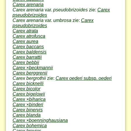
Carex arenaria
Carex arenaria
var.
pseudobrizoides
zie:
Carex
pseudobrizoides
Carex arenaria
var.
umbrosa
zie:
Carex
pseudobrizoides
Carex atrata
Carex atrofusca
Carex aurea
Carex baccans
Carex baldensis
Carex barrattii
Carex bebbii
Carex
×
beckmannii
Carex berggrenii
Carex bergrothii
zie:
Carex oederi
subsp.
oederi
Carex bicknelli
Carex bicolor
Carex bigelowii
Carex
×
biharica
Carex
×
binderi
Carex binervis
Carex blanda
Carex
×
boenninghausiana
Carex bohemica
Carex brevior