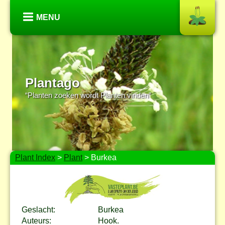
MENU
Plantago
“Planten zoeken wordt Planten vinden”
Plant Index
>
Plant
> Burkea
Geslacht:
Burkea
Auteurs:
Hook.