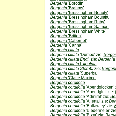
Bergenia
'Borodin'
Bergenia
'Brahms'
Bergenia
'Bressingham Beauty'
Bergenia
'Bressingham Bountiful'
Bergenia
'Bressingham Ruby'
Bergenia
'Bressingham Salmon'
Bergenia
'Bressingham White'
Bergenia
'Britten'
Bergenia
'Cabernet'
Bergenia
'Carina'
Bergenia ciliata
Bergenia ciliata
'Dumbo' zie:
Berge
Bergenia ciliata Engl.
zie:
Bergenia
Bergenia ciliata
f.
ligulata
Bergenia ciliata Sternb.
zie:
Bergenia
Bergenia ciliata
'Superba'
Bergenia
'Claire Maxime'
Bergenia cordifolia
Bergenia cordifolia
'Abendglocken' 
Bergenia cordifolia
'Abendglut' zie:
Bergenia cordifolia
'Admiral' zie:
Be
Bergenia cordifolia
'Allertal' zie:
Ber
Bergenia cordifolia
'Ballawley' zie:
Bergenia cordifolia
'Biedermeier' zi
Bergenia cordifolia
'Bizet' zie:
Berge