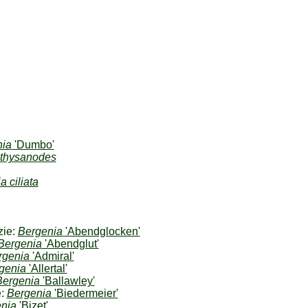
nia
'Dumbo'
 thysanodes
 ciliata
zie:
Bergenia
'Abendglocken'
Bergenia
'Abendglut'
rgenia
'Admiral'
genia
'Allertal'
Bergenia
'Ballawley'
e:
Bergenia
'Biedermeier'
nia
'Bizet'