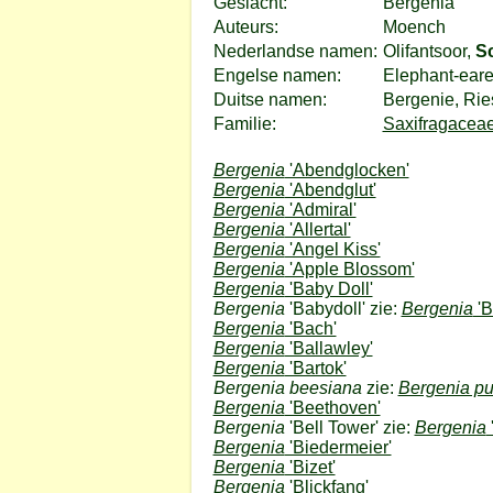
Geslacht:
Bergenia
Auteurs:
Moench
Nederlandse namen:
Olifantsoor,
S
Engelse namen:
Elephant-eare
Duitse namen:
Bergenie, Rie
Familie:
Saxifragaceae
Bergenia
'Abendglocken'
Bergenia
'Abendglut'
Bergenia
'Admiral'
Bergenia
'Allertal'
Bergenia
'Angel Kiss'
Bergenia
'Apple Blossom'
Bergenia
'Baby Doll'
Bergenia
'Babydoll' zie:
Bergenia
'B
Bergenia
'Bach'
Bergenia
'Ballawley'
Bergenia
'Bartok'
Bergenia beesiana
zie:
Bergenia p
Bergenia
'Beethoven'
Bergenia
'Bell Tower' zie:
Bergenia
Bergenia
'Biedermeier'
Bergenia
'Bizet'
Bergenia
'Blickfang'