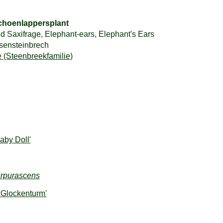
choenlappersplant
d Saxifrage, Elephant-ears, Elephant's Ears
sensteinbrech
 (Steenbreekfamilie)
aby Doll'
urpurascens
'Glockenturm'