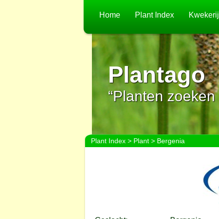
Home
Plant Index
Kwekeri
Plantago
“Planten zoeken 
Plant Index
>
Plant
> Bergenia