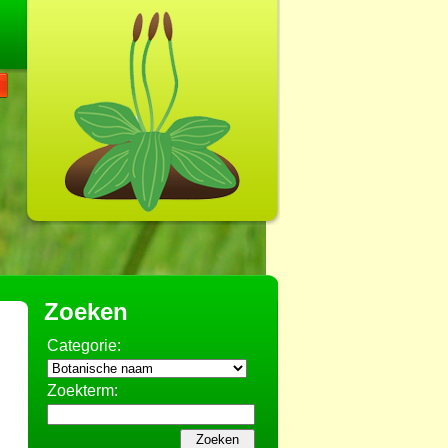
Zoeken
Categorie:
Zoekterm: