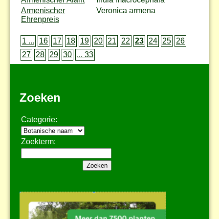
Armenischer
Veronica armena
Ehrenpreis
1 ...
16
17
18
19
20
21
22
23
24
25
26
27
28
29
30
... 33
Zoeken
Categorie:
Zoekterm: