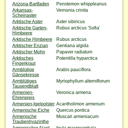
Arizona-Bartfaden
Penstemon whippleanus
Arkansas-
Vernonia crinita
Scheinaster
Arktische Aster
Aster sibiricus
Arktische Garten-
Rubus arcticus 'Sofia'
Himbeere
Arktische Himbeere
Rubus arcticus
Arktischer Enzian
Gentiana algida
Arktischer Mohn
Papaver radiatum
Arktisches
Potentilla hyparctica
Fingerkraut
Armblütige
Arabis pauciflora
Gänsekresse
Armblütiges
Myriophyllum alterniflorum
Tausendblatt
Armenien-
Veronica armena
Ehrenpreis
Armenien-Igelpolster
Acantholimon armenum
Armenische Eiche
Quercus pontica
Armenische
Muscari armeniacum
Traubenhyazinthe
Armenischer Alant
Inula macrocephala