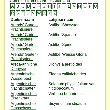
Common Names / Noms Allemand
A
B
C
D
E
F
G
H
I
J
K
L
M
N
O
P
Q
R
S
T
U
V
W
X
Y
Z
Duitse naam
Latijnse naam
Arends' Garten-
Astilbe 'Showstar'
Prachtspiere
Arends' Garten-
Astilbe 'Spartan'
Prachtspiere
Arends' Garten-
Astilbe 'Spinell'
Prachtspiere
Arends' Garten-
Astilbe 'Weisse Gloria'
Prachtspiere
Aretia-ähnliche
Dionysia aretioides
Dionysie
Argentinische
Elodea callitrichoides
Wasserpest
Argentinischer
Solanum physalifolium var.
Nachtschatten
nitidibaccatum
Argentinisches
Verbena bonariensis
Eisenkraut
Argentinisches
Sisyrinchium striatum
Grasschwertel