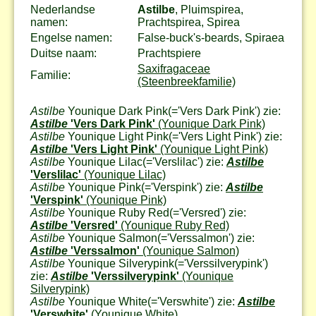
Nederlandse
Astilbe
, Pluimspirea,
namen:
Prachtspirea, Spirea
Engelse namen:
False-buck's-beards, Spiraea
Duitse naam:
Prachtspiere
Saxifragaceae
Familie:
(Steenbreekfamilie)
Astilbe
Younique Dark Pink
(='Vers Dark Pink') zie:
Astilbe
'Vers Dark Pink'
(Younique Dark Pink)
Astilbe
Younique Light Pink
(='Vers Light Pink') zie:
Astilbe
'Vers Light Pink'
(Younique Light Pink)
Astilbe
Younique Lilac
(='Verslilac') zie:
Astilbe
'Verslilac'
(Younique Lilac)
Astilbe
Younique Pink
(='Verspink') zie:
Astilbe
'Verspink'
(Younique Pink)
Astilbe
Younique Ruby Red
(='Versred') zie:
Astilbe
'Versred'
(Younique Ruby Red)
Astilbe
Younique Salmon
(='Verssalmon') zie:
Astilbe
'Verssalmon'
(Younique Salmon)
Astilbe
Younique Silverypink
(='Verssilverypink')
zie:
Astilbe
'Verssilverypink'
(Younique
Silverypink)
Astilbe
Younique White
(='Verswhite') zie:
Astilbe
'Verswhite'
(Younique White)