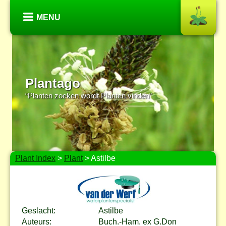
MENU
Plantago
“Planten zoeken wordt Planten vinden”
Plant Index
>
Plant
> Astilbe
Geslacht:
Astilbe
Auteurs:
Buch.-Ham. ex G.Don