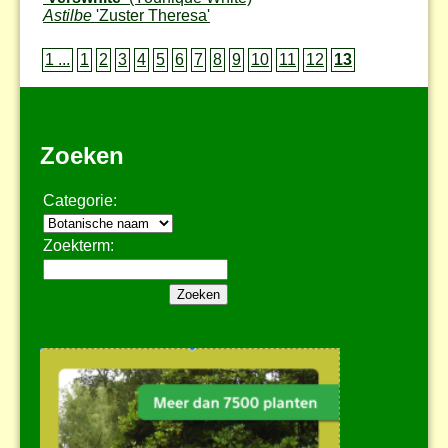
Astilbe
'Zuster Theresa'
1 ...
1
2
3
4
5
6
7
8
9
10
11
12
13
Zoeken
Categorie:
Zoekterm: