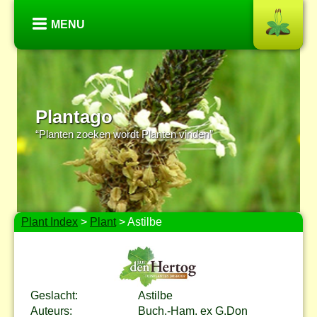
MENU
Plantago
“Planten zoeken wordt Planten vinden”
Plant Index
>
Plant
> Astilbe
Geslacht:
Astilbe
Auteurs:
Buch.-Ham. ex G.Don