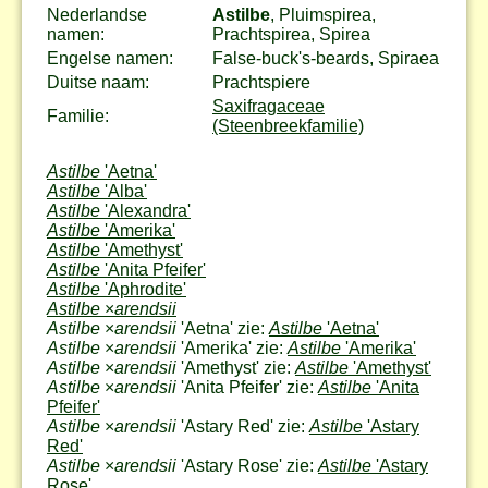
Nederlandse
Astilbe
, Pluimspirea,
namen:
Prachtspirea, Spirea
Engelse namen:
False-buck's-beards, Spiraea
Duitse naam:
Prachtspiere
Saxifragaceae
Familie:
(Steenbreekfamilie)
Astilbe
'Aetna'
Astilbe
'Alba'
Astilbe
'Alexandra'
Astilbe
'Amerika'
Astilbe
'Amethyst'
Astilbe
'Anita Pfeifer'
Astilbe
'Aphrodite'
Astilbe
×
arendsii
Astilbe
×
arendsii
'Aetna' zie:
Astilbe
'Aetna'
Astilbe
×
arendsii
'Amerika' zie:
Astilbe
'Amerika'
Astilbe
×
arendsii
'Amethyst' zie:
Astilbe
'Amethyst'
Astilbe
×
arendsii
'Anita Pfeifer' zie:
Astilbe
'Anita
Pfeifer'
Astilbe
×
arendsii
'Astary Red' zie:
Astilbe
'Astary
Red'
Astilbe
×
arendsii
'Astary Rose' zie:
Astilbe
'Astary
Rose'