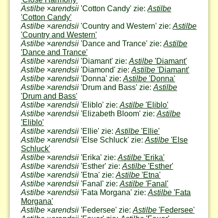
Astilbe
×
arendsii
'Cotton Candy' zie:
Astilbe
'Cotton Candy'
Astilbe
×
arendsii
'Country and Western' zie:
Astilbe
'Country and Western'
Astilbe
×
arendsii
'Dance and Trance' zie:
Astilbe
'Dance and Trance'
Astilbe
×
arendsii
'Diamant' zie:
Astilbe
'Diamant'
Astilbe
×
arendsii
'Diamond' zie:
Astilbe
'Diamant'
Astilbe
×
arendsii
'Donna' zie:
Astilbe
'Donna'
Astilbe
×
arendsii
'Drum and Bass' zie:
Astilbe
'Drum and Bass'
Astilbe
×
arendsii
'Eliblo' zie:
Astilbe
'Eliblo'
Astilbe
×
arendsii
'Elizabeth Bloom' zie:
Astilbe
'Eliblo'
Astilbe
×
arendsii
'Ellie' zie:
Astilbe
'Ellie'
Astilbe
×
arendsii
'Else Schluck' zie:
Astilbe
'Else
Schluck'
Astilbe
×
arendsii
'Erika' zie:
Astilbe
'Erika'
Astilbe
×
arendsii
'Esther' zie:
Astilbe
'Esther'
Astilbe
×
arendsii
'Etna' zie:
Astilbe
'Etna'
Astilbe
×
arendsii
'Fanal' zie:
Astilbe
'Fanal'
Astilbe
×
arendsii
'Fata Morgana' zie:
Astilbe
'Fata
Morgana'
Astilbe
×
arendsii
'Federsee' zie:
Astilbe
'Federsee'