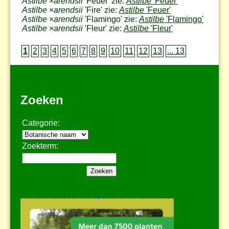
Astilbe
×
arendsii
'Feuer' zie:
Astilbe
'Feuer'
Astilbe
×
arendsii
'Fire' zie:
Astilbe
'Feuer'
Astilbe
×
arendsii
'Flamingo' zie:
Astilbe
'Flamingo'
Astilbe
×
arendsii
'Fleur' zie:
Astilbe
'Fleur'
1
2
3
4
5
6
7
8
9
10
11
12
13
... 13
Zoeken
Categorie:
Zoekterm: