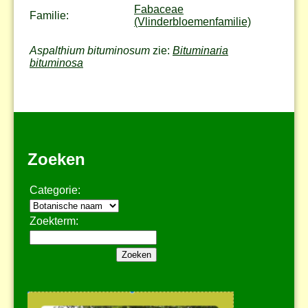
Fabaceae
Familie:
(Vlinderbloemenfamilie)
Aspalthium bituminosum
zie:
Bituminaria
bituminosa
Zoeken
Categorie:
Zoekterm: