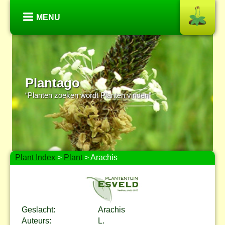
MENU
Plantago
“Planten zoeken wordt Planten vinden”
Plant Index
>
Plant
> Arachis
Geslacht:
Arachis
Auteurs:
L.