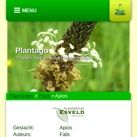
MENU
Plantago
“Planten zoeken wordt Planten vinden”
Plant Index
>
Plant
> Apios
Geslacht:
Apios
Auteurs:
Fabr.