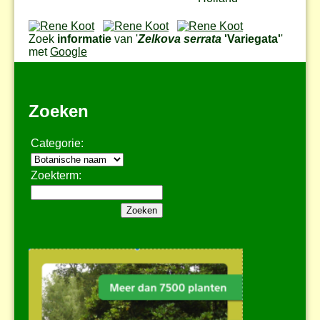
Zoek
informatie
van '
Zelkova serrata
'Variegata'
'
met
Google
Zoeken
Categorie:
Zoekterm: