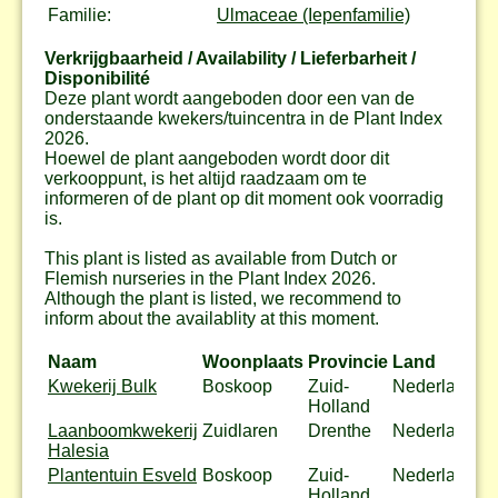
Familie:
Ulmaceae (Iepenfamilie)
Verkrijgbaarheid / Availability / Lieferbarheit /
Disponibilité
Deze plant wordt aangeboden door een van de
onderstaande kwekers/tuincentra in de Plant Index
2026.
Hoewel de plant aangeboden wordt door dit
verkooppunt, is het altijd raadzaam om te
informeren of de plant op dit moment ook voorradig
is.
This plant is listed as available from Dutch or
Flemish nurseries in the Plant Index 2026.
Although the plant is listed, we recommend to
inform about the availablity at this moment.
Naam
Woonplaats
Provincie
Land
Ac
Kwekerij Bulk
Boskoop
Zuid-
Nederland
Holland
Laanboomkwekerij
Zuidlaren
Drenthe
Nederland
Halesia
Plantentuin Esveld
Boskoop
Zuid-
Nederland
Be
Holland