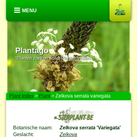
MENU
Plantago
“Planten zoeken wordt Planten vinden”
Plant Index
>
Plant
> Zelkova serrata variegata
Botanische naam:
Zelkova serrata
'Variegata'
Geslacht:
Zelkova