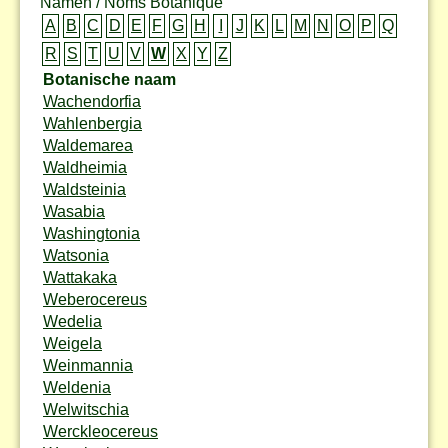
Namen / Noms Botanique
A
B
C
D
E
F
G
H
I
J
K
L
M
N
O
P
Q
R
S
T
U
V
W
X
Y
Z
Botanische naam
Wachendorfia
Wahlenbergia
Waldemarea
Waldheimia
Waldsteinia
Wasabia
Washingtonia
Watsonia
Wattakaka
Weberocereus
Wedelia
Weigela
Weinmannia
Weldenia
Welwitschia
Werckleocereus