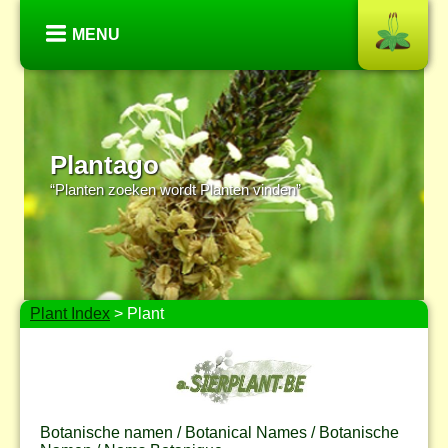
MENU
Plantago
“Planten zoeken wordt Planten vinden”
Plant Index
> Plant
Botanische namen / Botanical Names / Botanische